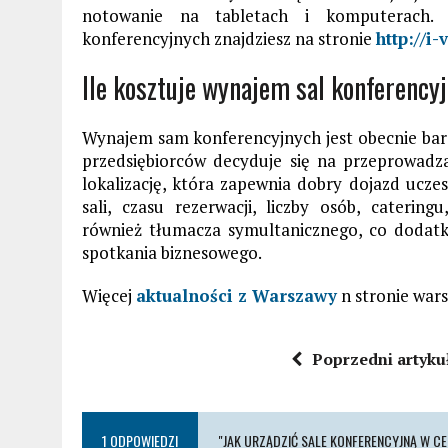
notowanie na tabletach i komputerach. 
konferencyjnych znajdziesz na stronie
http://i
Ile kosztuje wynajem sal konferenc
Wynajem sam konferencyjnych jest obecnie ba
przedsiębiorców decyduje się na przeprowad
lokalizację, która zapewnia dobry dojazd ucze
sali, czasu rezerwacji, liczby osób, caterin
również tłumacza symultanicznego, co dodatko
spotkania biznesowego.
Więcej
aktualności z Warszawy
n stronie war
Poprzedni artyku
1 ODPOWIEDZI
"JAK URZĄDZIĆ SALE KONFERENCYJNĄ W 