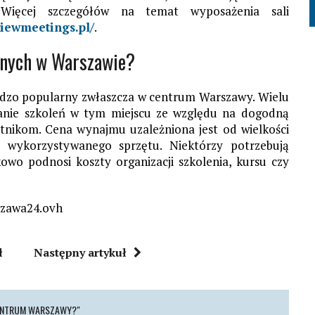
Więcej szczegółów na temat wyposażenia sali
-viewmeetings.pl/
.
yjnych w Warszawie?
rdzo popularny zwłaszcza w centrum Warszawy. Wielu
zanie szkoleń w tym miejscu ze względu na dogodną
stnikom. Cena wynajmu uzależniona jest od wielkości
gu, wykorzystywanego sprzętu. Niektórzy potrzebują
wo podnosi koszty organizacji szkolenia, kursu czy
szawa24.ovh
ł
Następny artykuł
CENTRUM WARSZAWY?"