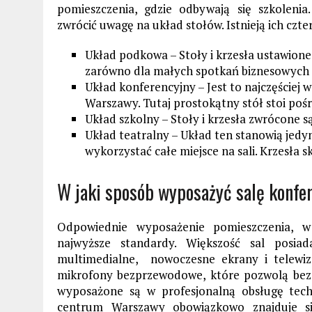
pomieszczenia, gdzie odbywają się szkoleni
zwrócić uwagę na układ stołów. Istnieją ich czte
Układ podkowa – Stoły i krzesła ustawione 
zarówno dla małych spotkań biznesowych j
Układ konferencyjny – Jest to najczęściej
Warszawy. Tutaj prostokątny stół stoi poś
Układ szkolny – Stoły i krzesła zwrócone 
Układ teatralny – Układ ten stanowią jedy
wykorzystać całe miejsce na sali. Krzesła 
W jaki sposób wyposażyć salę konfe
Odpowiednie wyposażenie pomieszczenia, w
najwyższe standardy. Większość sal posia
multimedialne, nowoczesne ekrany i telewiz
mikrofony bezprzewodowe, które pozwolą bez p
wyposażone są w profesjonalną obsługę tech
centrum Warszawy obowiązkowo znajduje się