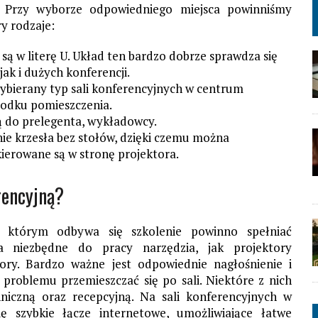
a. Przy wyborze odpowiedniego miejsca powinniśmy
ry rodzaje:
są w literę U. Układ ten bardzo dobrze sprawdza się
ak i dużych konferencji.
 wybierany typ sali konferencyjnych w centrum
rodku pomieszczenia.
są do prelegenta, wykładowcy.
nie krzesła bez stołów, dzięki czemu można
skierowane są w stronę projektora.
rencyjną?
 którym odbywa się szkolenie powinno spełniać
da niezbędne do pracy narzędzia, jak projektory
ory. Bardzo ważne jest odpowiednie nagłośnienie i
roblemu przemieszczać się po sali. Niektóre z nich
niczną oraz recepcyjną. Na sali konferencyjnych w
 szybkie łącze internetowe, umożliwiające łatwe