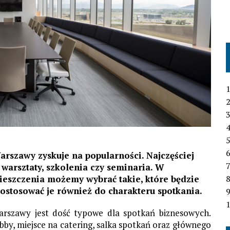
1
2
3
4
6
rszawy zyskuje na popularności. Najczęściej
7
warsztaty, szkolenia czy seminaria. W
ieszczenia możemy wybrać takie, które będzie
stosować je również do charakteru spotkania.
1
arszawy jest dość typowe dla spotkań biznesowych.
obby, miejsce na catering, salka spotkań oraz głównego