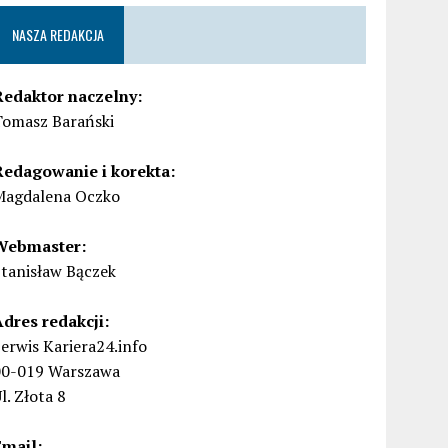
NASZA REDAKCJA
Redaktor naczelny:
Tomasz Barański
Redagowanie i korekta:
Magdalena Oczko
Webmaster:
Stanisław Bączek
Adres redakcji:
erwis Kariera24.info
00-019 Warszawa
l. Złota 8
Email: