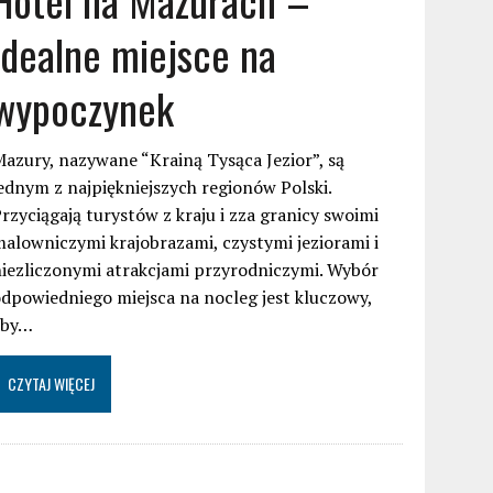
idealne miejsce na
wypoczynek
azury, nazywane “Krainą Tysąca Jezior”, są
ednym z najpiękniejszych regionów Polski.
rzyciągają turystów z kraju i zza granicy swoimi
alowniczymi krajobrazami, czystymi jeziorami i
iezliczonymi atrakcjami przyrodniczymi. Wybór
dpowiedniego miejsca na nocleg jest kluczowy,
aby…
CZYTAJ WIĘCEJ