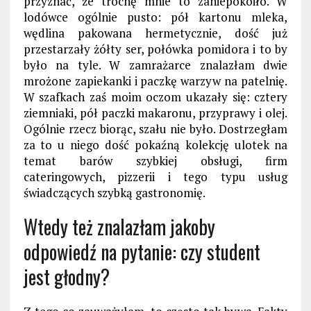
przyznać, że trochę mnie to zaniepokoiło. W
lodówce ogólnie pusto: pół kartonu mleka,
wędlina pakowana hermetycznie, dość już
przestarzały żółty ser, połówka pomidora i to by
było na tyle. W zamrażarce znalazłam dwie
mrożone zapiekanki i paczkę warzyw na patelnię.
W szafkach zaś moim oczom ukazały się: cztery
ziemniaki, pół paczki makaronu, przyprawy i olej.
Ogólnie rzecz biorąc, szału nie było. Dostrzegłam
za to u niego dość pokaźną kolekcję ulotek na
temat barów szybkiej obsługi, firm
cateringowych, pizzerii i tego typu usług
świadczących szybką gastronomię.
Wtedy też znalazłam jakoby
odpowiedź na pytanie: czy student
jest głodny?