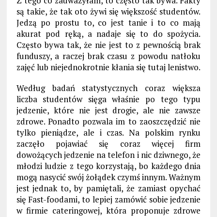
Z tego co zauważyłam, to często tak bywa. Fakty
są takie, że tak oto żywi się większość studentów.
Jedzą po prostu to, co jest tanie i to co mają
akurat pod ręką, a nadaje się to do spożycia.
Często bywa tak, że nie jest to z pewnością brak
funduszy, a raczej brak czasu z powodu natłoku
zajęć lub niejednokrotnie kłania się tutaj lenistwo.
Według badań statystycznych coraz większa
liczba studentów sięga właśnie po tego typu
jedzenie, które nie jest drogie, ale nie zawsze
zdrowe. Ponadto pozwala im to zaoszczędzić nie
tylko pieniądze, ale i czas. Na polskim rynku
zaczęło pojawiać się coraz więcej firm
dowożących jedzenie na telefon i nic dziwnego, że
młodzi ludzie z tego korzystają, bo każdego dnia
mogą nasycić swój żołądek czymś innym. Ważnym
jest jednak to, by pamiętali, że zamiast opychać
się Fast-foodami, to lepiej zamówić sobie jedzenie
w firmie cateringowej, która proponuje zdrowe