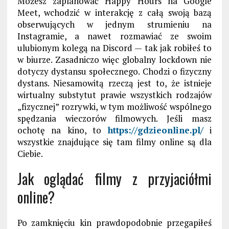
Możesz zaplanować Happy Hours na
Google
Meet
, wchodzić w interakcję z całą swoją bazą
obserwujących w jednym strumieniu na
Instagramie, a nawet rozmawiać ze swoim
ulubionym kolegą na Discord — tak jak robiłeś to
w biurze. Zasadniczo więc globaln
y lockdown
nie
dotyczy dystansu społecznego. Chodzi o fizyczny
dystans. Niesamowitą rzeczą jest to, że istnieje
wirtualny substytut prawie wszystkich rodzajów
„fizycznej” rozrywki, w tym
możliwość wspólnego
spędzania
wieczorów filmowych. Jeśli masz
ochotę na kino, to
https://gdzieonline.pl/
i
wszystkie znajdujące się tam filmy online są
dla
Ciebie.
Jak oglądać filmy z przyjaciółmi
online?
Po zamknięciu kin prawdopodobnie przegapiłeś