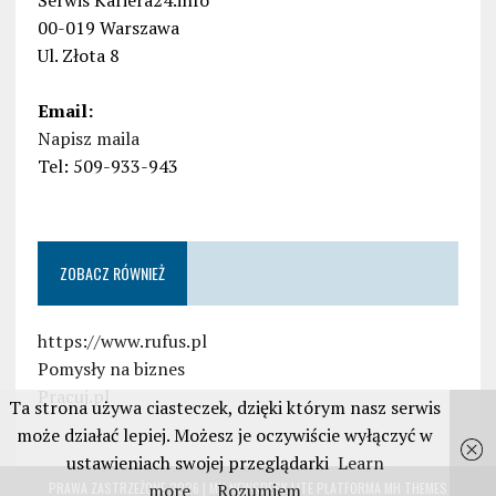
Serwis Kariera24.info
00-019 Warszawa
Ul. Złota 8
Email:
Napisz maila
Tel: 509-933-943
ZOBACZ RÓWNIEŻ
https://www.rufus.pl
Pomysły na biznes
Pracuj.pl
Ta strona używa ciasteczek, dzięki którym nasz serwis
może działać lepiej. Możesz je oczywiście wyłączyć w
ustawieniach swojej przeglądarki
Learn
more
Rozumiem
PRAWA ZASTRZEŻONE 2026 | MH NEWSDESK LITE PLATFORMA
MH THEMES