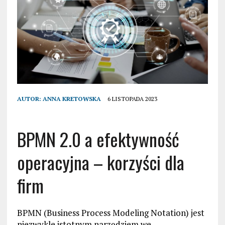
AUTOR:
ANNA KRETOWSKA
6 LISTOPADA 2023
BPMN 2.0 a efektywność
operacyjna – korzyści dla
firm
BPMN (Business Process Modeling Notation) jest
niezwykle istotnym narzędziem we