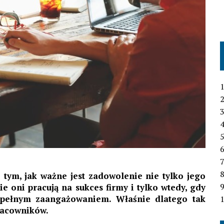
1
2
3
4
6
7
 tym, jak ważne jest zadowolenie nie tylko jego
ie oni pracują na sukces firmy i tylko wtedy, gdy
 pełnym zaangażowaniem. Właśnie dlatego tak
1
pracowników.