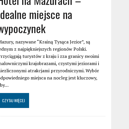
idealne miejsce na
wypoczynek
azury, nazywane “Krainą Tysąca Jezior”, są
ednym z najpiękniejszych regionów Polski.
rzyciągają turystów z kraju i zza granicy swoimi
alowniczymi krajobrazami, czystymi jeziorami i
iezliczonymi atrakcjami przyrodniczymi. Wybór
dpowiedniego miejsca na nocleg jest kluczowy,
aby…
CZYTAJ WIĘCEJ