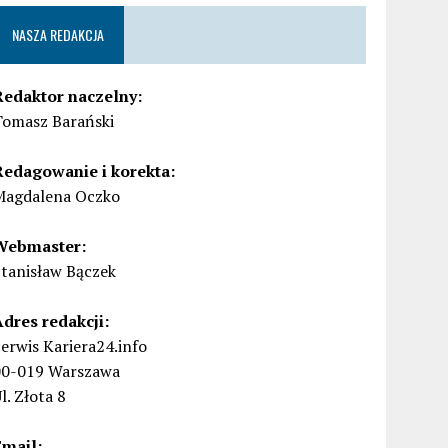
NASZA REDAKCJA
Redaktor naczelny:
Tomasz Barański
Redagowanie i korekta:
Magdalena Oczko
Webmaster:
Stanisław Bączek
Adres redakcji:
erwis Kariera24.info
00-019 Warszawa
l. Złota 8
Email: