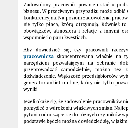
Zadowolony pracownik powinien stać u pods
biznesu. W przeciwnym przypadku może odbić się
konkurencyjna. Na poziom zadowolenia pracown
nie tylko płaca, którą otrzymują. Również t
obowiązków, atmosfera i relacje z innymi o
wspomnieć o paru kwestiach.
Aby dowiedzieć się, czy pracownik rzeczyw
pracownicza
skoncentrowana właśnie na ty
narzędziem pozwalającym na zebranie dokł
przeprowadzać samodzielnie, można też 
doświadczenie. Większość przedsiębiorców wyb
generator ankiet on-line, który nie tylko pozwo
wyniki.
Jeżeli okaże się, że zadowolenie pracowników n
pomyśleć o wdrożeniu właściwych zmian. Najlepi
pytania odnoszące się do różnych czynników wp
podstawie będzie można dowiedzieć się, w jakim