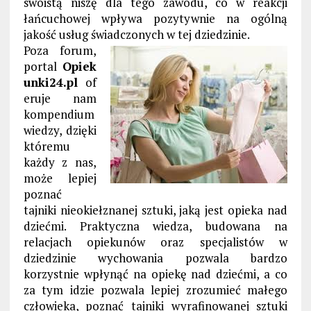
swoistą niszę dla tego zawodu, co w reakcji
łańcuchowej wpływa pozytywnie na ogólną
jakość usług świadczonych w tej dziedzinie.
Poza forum,
portal
Opiek
unki24.pl
of
eruje nam
kompendium
wiedzy, dzięki
któremu
każdy z nas,
może lepiej
poznać
tajniki nieokiełznanej sztuki, jaką jest opieka nad
dziećmi. Praktyczna wiedza, budowana na
relacjach opiekunów oraz specjalistów w
dziedzinie wychowania pozwala bardzo
korzystnie wpłynąć na opiekę nad dziećmi, a co
za tym idzie pozwala lepiej zrozumieć małego
człowieka, poznać tajniki wyrafinowanej sztuki