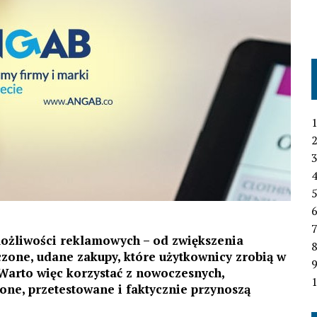
1
2
3
4
6
7
możliwości reklamowych – od zwiększenia
czone, udane zakupy, które użytkownicy zrobią w
 Warto więc korzystać z nowoczesnych,
1
one, przetestowane i faktycznie przynoszą