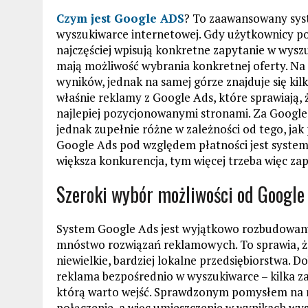
Czym jest Google ADS
? To zaawansowany sys
wyszukiwarce internetowej. Gdy użytkownicy pos
najczęściej wpisują konkretne zapytanie w wysz
mają możliwość wybrania konkretnej oferty. Na s
wyników, jednak na samej górze znajduje się ki
właśnie reklamy z Google Ads, które sprawiają, 
najlepiej pozycjonowanymi stronami. Za Google 
jednak zupełnie różne w zależności od tego, jak
Google Ads pod względem płatności jest system
większa konkurencja, tym więcej trzeba więc zap
Szeroki wybór możliwości od Google
System Google Ads jest wyjątkowo rozbudowany,
mnóstwo rozwiązań reklamowych. To sprawia, że c
niewielkie, bardziej lokalne przedsiębiorstwa.
reklama bezpośrednio w wyszukiwarce – kilka za
którą warto wejść. Sprawdzonym pomysłem na re
połączenie, a więc umieszczenie w wynikach wy