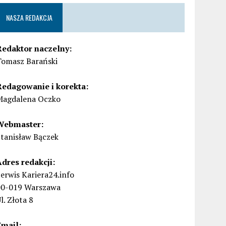
NASZA REDAKCJA
Redaktor naczelny:
Tomasz Barański
Redagowanie i korekta:
Magdalena Oczko
Webmaster:
Stanisław Bączek
Adres redakcji:
erwis Kariera24.info
00-019 Warszawa
l. Złota 8
Email: