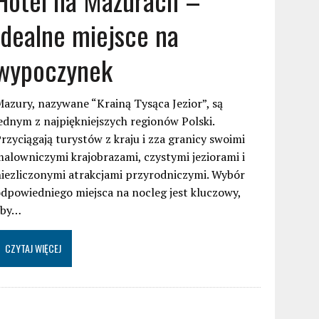
idealne miejsce na
wypoczynek
azury, nazywane “Krainą Tysąca Jezior”, są
ednym z najpiękniejszych regionów Polski.
rzyciągają turystów z kraju i zza granicy swoimi
alowniczymi krajobrazami, czystymi jeziorami i
iezliczonymi atrakcjami przyrodniczymi. Wybór
dpowiedniego miejsca na nocleg jest kluczowy,
aby…
CZYTAJ WIĘCEJ