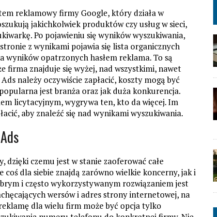
tem reklamowy firmy Google, który działa w
zukują jakichkolwiek produktów czy usług w sieci,
ukiwarkę. Po pojawieniu się wyników wyszukiwania,
tronie z wynikami pojawia się lista organicznych
lka wyników opatrzonych hasłem reklama. To są
że firma znajduje się wyżej, nad wszystkimi, nawet
Ads należy oczywiście zapłacić, koszty mogą być
 popularna jest branża oraz jak duża konkurencja.
em licytacyjnym, wygrywa ten, kto da więcej. Im
łacić, aby znaleźć się nad wynikami wyszukiwania.
 Ads
 dzięki czemu jest w stanie zaoferować całe
oś dla siebie znajdą zarówno wielkie koncerny, jak i
 Dobrym i często wykorzystywanym rozwiązaniem jest
chęcających wersów i adres strony internetowej, na
klamę dla wielu firm może być opcja tylko
szukiwania numeru telefonu do konkretnej firmy. Nie