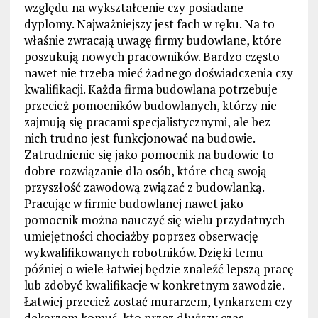
względu na wykształcenie czy posiadane
dyplomy. Najważniejszy jest fach w ręku. Na to
właśnie zwracają uwagę firmy budowlane, które
poszukują nowych pracowników. Bardzo często
nawet nie trzeba mieć żadnego doświadczenia czy
kwalifikacji. Każda firma budowlana potrzebuje
przecież pomocników budowlanych, którzy nie
zajmują się pracami specjalistycznymi, ale bez
nich trudno jest funkcjonować na budowie.
Zatrudnienie się jako pomocnik na budowie to
dobre rozwiązanie dla osób, które chcą swoją
przyszłość zawodową związać z budowlanką.
Pracując w firmie budowlanej nawet jako
pomocnik można nauczyć się wielu przydatnych
umiejętności chociażby poprzez obserwację
wykwalifikowanych robotników. Dzięki temu
później o wiele łatwiej będzie znaleźć lepszą pracę
lub zdobyć kwalifikacje w konkretnym zawodzie.
Łatwiej przecież zostać murarzem, tynkarzem czy
dekarzem komuś, kto przez dłuższy czas