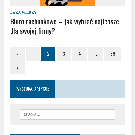
BAZA WIEDZY
Biuro rachunkowe – jak wybrać najlepsze
dla swojej firmy?
«
1
2
3
4
…
69
»
WYSZUKAJ ARTYKUŁ