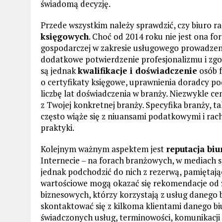
świadomą decyzję.
Przede wszystkim należy sprawdzić, czy biuro 
księgowych
. Choć od 2014 roku nie jest ona 
gospodarczej w zakresie usługowego prowadzeni
dodatkowe potwierdzenie profesjonalizmu i zg
są jednak
kwalifikacje i doświadczenie
osób f
o certyfikaty księgowe, uprawnienia doradcy po
liczbę lat doświadczenia w branży. Niezwykle cen
z Twojej konkretnej branży. Specyfika branży, 
często wiąże się z niuansami podatkowymi i rac
praktyki.
Kolejnym ważnym aspektem jest
reputacja bi
Internecie – na forach branżowych, w mediach s
jednak podchodzić do nich z rezerwą, pamiętając
wartościowe mogą okazać się rekomendacje od 
biznesowych, którzy korzystają z usług danego b
skontaktować się z kilkoma klientami danego bi
świadczonych usług, terminowości, komunikacji 