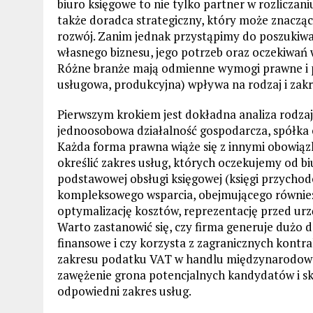
biuro księgowe to nie tylko partner w rozlicza
także doradca strategiczny, który może znacząc
rozwój. Zanim jednak przystąpimy do poszukiwań
własnego biznesu, jego potrzeb oraz oczekiwań
Różne branże mają odmienne wymogi prawne i po
usługowa, produkcyjna) wpływa na rodzaj i zakr
Pierwszym krokiem jest dokładna analiza rodzaju 
jednoosobowa działalność gospodarcza, spółka c
Każda forma prawna wiąże się z innymi obowią
określić zakres usług, których oczekujemy od 
podstawowej obsługi księgowej (księgi przychodó
kompleksowego wsparcia, obejmującego równie
optymalizację kosztów, reprezentację przed ur
Warto zastanowić się, czy firma generuje dużo 
finansowe i czy korzysta z zagranicznych kontr
zakresu podatku VAT w handlu międzynarodowym
zawężenie grona potencjalnych kandydatów i sko
odpowiedni zakres usług.