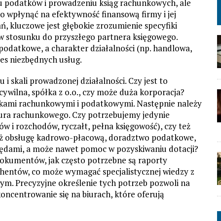
niu podatków i prowadzeniu ksiąg rachunkowych, ale
o wpłynąć na efektywność finansową firmy i jej
, kluczowe jest głębokie zrozumienie specyfiki
 w stosunku do przyszłego partnera księgowego.
datkowe, a charakter działalności (np. handlowa,
es niezbędnych usług.
i skali prowadzonej działalności. Czy jest to
ywilna, spółka z o.o., czy może duża korporacja?
zkami rachunkowymi i podatkowymi. Następnie należy
biura rachunkowego. Czy potrzebujemy jedynie
w i rozchodów, ryczałt, pełna księgowość), czy też
ż obsługę kadrowo-płacową, doradztwo podatkowe,
zędami, a może nawet pomoc w pozyskiwaniu dotacji?
dokumentów, jak często potrzebne są raporty
ahentów, co może wymagać specjalistycznej wiedzy z
. Precyzyjne określenie tych potrzeb pozwoli na
ncentrowanie się na biurach, które oferują