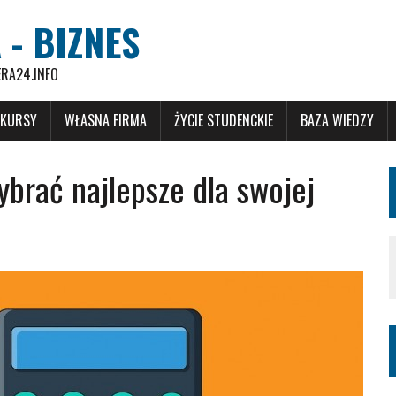
 - BIZNES
ERA24.INFO
 KURSY
WŁASNA FIRMA
ŻYCIE STUDENCKIE
BAZA WIEDZY
brać najlepsze dla swojej