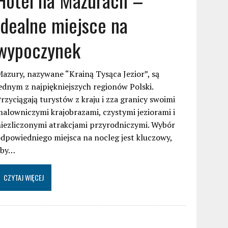
idealne miejsce na
wypoczynek
azury, nazywane “Krainą Tysąca Jezior”, są
ednym z najpiękniejszych regionów Polski.
rzyciągają turystów z kraju i zza granicy swoimi
alowniczymi krajobrazami, czystymi jeziorami i
iezliczonymi atrakcjami przyrodniczymi. Wybór
dpowiedniego miejsca na nocleg jest kluczowy,
aby…
CZYTAJ WIĘCEJ