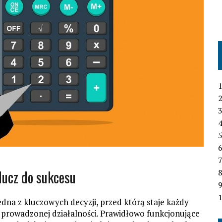
1
2
3
4
6
7
lucz do sukcesu
1
na z kluczowych decyzji, przed którą staje każdy
ży prowadzonej działalności. Prawidłowo funkcjonujące