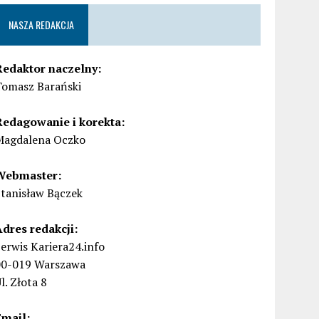
NASZA REDAKCJA
Redaktor naczelny:
Tomasz Barański
Redagowanie i korekta:
Magdalena Oczko
Webmaster:
Stanisław Bączek
Adres redakcji:
erwis Kariera24.info
00-019 Warszawa
l. Złota 8
Email: