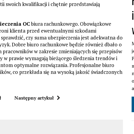
 swoich kwalifikacji i chętnie przedstawiają
pieczenia OC
biura rachunkowego. Obowiązkowe
hroni klienta przed ewentualnymi szkodami
 sprawdzić, czy suma ubezpieczenia jest adekwatna do
M
 ryzyk. Dobre biuro rachunkowe będzie również dbało o
j
 pracowników w zakresie zmieniających się przepisów
 w prawie wymagają bieżącego śledzenia trendów i
P
ientom optymalne rozwiązania. Profesjonalne biuro
m
ków, co przekłada się na wysoką jakość świadczonych
n
o
ł
Następny artykuł