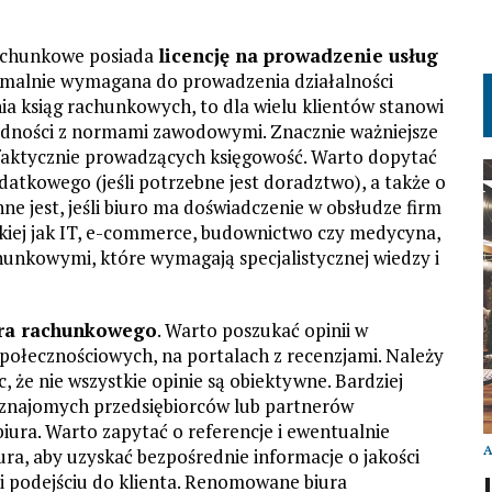
rachunkowe posiada
licencję na prowadzenie usług
formalnie wymagana do prowadzenia działalności
a ksiąg rachunkowych, to dla wielu klientów stanowi
odności z normami zawodowymi. Znacznie ważniejsze
aktycznie prowadzących księgowość. Warto dopytać
datkowego (jeśli potrzebne jest doradztwo), a także o
ne jest, jeśli biuro ma doświadczenie w obsłudze firm
takiej jak IT, e-commerce, budownictwo czy medycyna,
hunkowymi, które wymagają specjalistycznej wiedzy i
ura rachunkowego
. Warto poszukać opinii w
połecznościowych, na portalach z recenzjami. Należy
, że nie wszystkie opinie są obiektywne. Bardziej
znajomych przedsiębiorców lub partnerów
iura. Warto zapytać o referencje i ewentualnie
ura, aby uzyskać bezpośrednie informacje o jakości
i podejściu do klienta. Renomowane biura