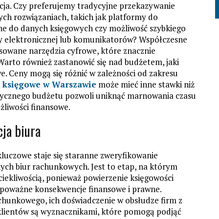
cja. Czy preferujemy tradycyjne przekazywanie
h rozwiązaniach, takich jak platformy do
ine do danych księgowych czy możliwość szybkiego
y elektronicznej lub komunikatorów? Współczesne
sowane narzędzia cyfrowe, które znacznie
Warto również zastanowić się nad budżetem, jaki
e. Ceny mogą się różnić w zależności od zakresu
o księgowe w Warszawie
może mieć inne stawki niż
istycznego budżetu pozwoli uniknąć marnowania czasu
żliwości finansowe.
cja biura
luczowe staje się staranne zweryfikowanie
lnych biur rachunkowych. Jest to etap, na którym
ciekliwością, ponieważ powierzenie księgowości
poważne konsekwencje finansowe i prawne.
chunkowego, ich doświadczenie w obsłudze firm z
klientów są wyznacznikami, które pomogą podjąć