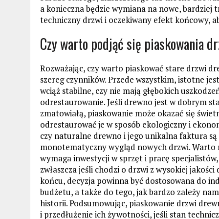
a konieczna będzie wymiana na nowe, bardziej t
techniczny drzwi i oczekiwany efekt końcowy, a
Czy warto podjąć się piaskowania d
Rozważając, czy warto piaskować stare drzwi dr
szereg czynników. Przede wszystkim, istotne jes
wciąż stabilne, czy nie mają głębokich uszkodze
odrestaurowanie. Jeśli drewno jest w dobrym st
zmatowiałą, piaskowanie może okazać się świe
odrestaurować je w sposób ekologiczny i ekon
czy naturalne drewno i jego unikalna faktura są
monotematyczny wygląd nowych drzwi. Warto ró
wymaga inwestycji w sprzęt i pracę specjalistów
zwłaszcza jeśli chodzi o drzwi z wysokiej jakoś
końcu, decyzja powinna być dostosowana do ind
budżetu, a także do tego, jak bardzo zależy na
historii. Podsumowując, piaskowanie drzwi dr
i przedłużenie ich żywotności, jeśli stan technic