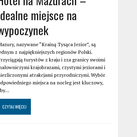
idealne miejsce na
wypoczynek
azury, nazywane “Krainą Tysąca Jezior”, są
ednym z najpiękniejszych regionów Polski.
rzyciągają turystów z kraju i zza granicy swoimi
alowniczymi krajobrazami, czystymi jeziorami i
iezliczonymi atrakcjami przyrodniczymi. Wybór
dpowiedniego miejsca na nocleg jest kluczowy,
aby…
CZYTAJ WIĘCEJ