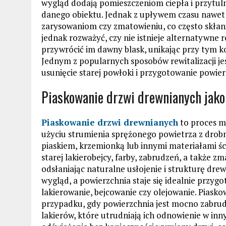
wygląd dodają pomieszczeniom ciepła i przytulnoś
danego obiektu. Jednak z upływem czasu nawet 
zarysowaniom czy zmatowieniu, co często skłani
jednak rozważyć, czy nie istnieje alternatywne 
przywrócić im dawny blask, unikając przy tym
Jednym z popularnych sposobów rewitalizacji je
usunięcie starej powłoki i przygotowanie powie
Piaskowanie drzwi drewnianych jako
Piaskowanie drzwi drewnianych
to proces m
użyciu strumienia sprężonego powietrza z drobn
piaskiem, krzemionką lub innymi materiałami śc
starej lakierobejcy, farby, zabrudzeń, a także z
odsłaniając naturalne usłojenie i strukturę dre
wygląd, a powierzchnia staje się idealnie przy
lakierowanie, bejcowanie czy olejowanie. Piasko
przypadku, gdy powierzchnia jest mocno zabrud
lakierów, które utrudniają ich odnowienie w inn