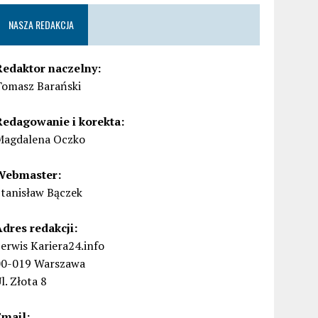
NASZA REDAKCJA
Redaktor naczelny:
Tomasz Barański
Redagowanie i korekta:
Magdalena Oczko
Webmaster:
Stanisław Bączek
Adres redakcji:
erwis Kariera24.info
00-019 Warszawa
l. Złota 8
Email: