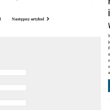
ł
Następny artykuł
M
j
P
m
n
o