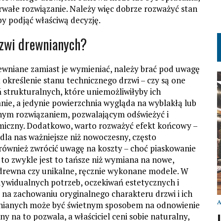
rwałe rozwiązanie. Należy więc dobrze rozważyć stan
by podjąć właściwą decyzję.
rzwi drewnianych?
ewniane zamiast je wymieniać, należy brać pod uwagę
t określenie stanu technicznego drzwi – czy są one
ń strukturalnych, które uniemożliwiłyby ich
anie, a jedynie powierzchnia wygląda na wyblakłą lub
tnym rozwiązaniem, pozwalającym odświeżyć i
omiczny. Dodatkowo, warto rozważyć efekt końcowy –
 dla nas ważniejsze niż nowoczesny, często
wnież zwrócić uwagę na koszty – choć piaskowanie
, to zwykle jest to tańsze niż wymiana na nowe,
ci drewna czy unikalne, ręcznie wykonane modele. W
ywidualnych potrzeb, oczekiwań estetycznych i
m na zachowaniu oryginalnego charakteru drzwi i ich
ewnianych może być świetnym sposobem na odnowienie
zny na to pozwala, a właściciel ceni sobie naturalny,