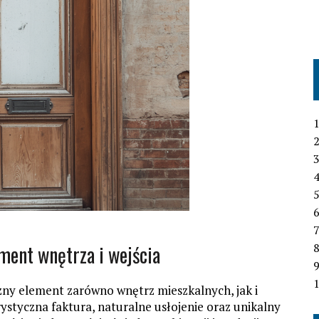
1
2
3
4
6
7
ment wnętrza i wejścia
1
zny element zarówno wnętrz mieszkalnych, jak i
styczna faktura, naturalne usłojenie oraz unikalny