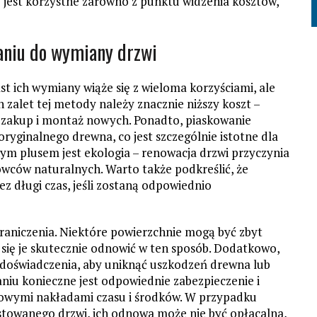
 jest korzystne zarówno z punktu widzenia kosztów,
aniu do wymiany drzwi
t ich wymiany wiąże się z wieloma korzyściami, ale
zalet tej metody należy znacznie niższy koszt –
ż zakup i montaż nowych. Ponadto, piaskowanie
ryginalnego drewna, co jest szczególnie istotne dla
jnym plusem jest ekologia – renowacja drzwi przyczynia
rowców naturalnych. Warto także podkreślić, że
z długi czas, jeśli zostaną odpowiednio
graniczenia. Niektóre powierzchnie mogą być zbyt
się je skutecznie odnowić w ten sposób. Dodatkowo,
 doświadczenia, aby uniknąć uszkodzeń drewna lub
niu konieczne jest odpowiednie zabezpieczenie i
kowymi nakładami czasu i środków. W przypadku
towanego drzwi, ich odnowa może nie być opłacalna,