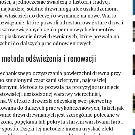
ci, a jednocześnie świadczą o historii i tradycji
najbardziej solidne drzwi mogą ulec uszkodzeniom,
a właścicieli do decyzji o wymianie na nowe. Warto
rozwiązanie, które pozwoli odrestaurować stare drzwi i
 kosztów związanych z zakupem nowych elementów.
st piaskowanie drzwi drewnianych, które pozwala na
rzchni do dalszych prac odnowieniowych.
 metoda odświeżenia i renowacji
echanicznego oczyszczania powierzchni drewna przy
o zmielonymi cząstkami ściernymi, najczęściej
iernymi. Metoda ta pozwala na precyzyjne usunięcie
matowiałej i uszkodzonej warstwy wierzchniej,
wna. W efekcie drzwiczki odzyskują swój pierwotny
gotowana do dalszych prac wykończeniowych, takich jak
wanie drzwi drewnianych jest szczególnie polecane w
zona, popękana lub pokryta starymi warstwami farb i
y sposób. Dzięki tej metodzie można uzyskać efekt