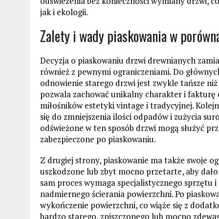
odświeżenia bez konieczności wymiany drzwi, co
jak i ekologii.
Zalety i wady piaskowania w porówn
Decyzja o piaskowaniu drzwi drewnianych zamias
również z pewnymi ograniczeniami. Do głównych 
odnowienie starego drzwi jest zwykle tańsze ni
pozwala zachować unikalny charakter i fakturę o
miłośników estetyki vintage i tradycyjnej. Kole
się do zmniejszenia ilości odpadów i zużycia su
odświeżone w ten sposób drzwi mogą służyć prze
zabezpieczone po piaskowaniu.
Z drugiej strony, piaskowanie ma także swoje o
uszkodzone lub zbyt mocno przetarte, aby dało 
sam proces wymaga specjalistycznego sprzętu i
nadmiernego ścierania powierzchni. Po piaskowa
wykończenie powierzchni, co wiąże się z dodat
bardzo starego, zniszczonego lub mocno zdewas