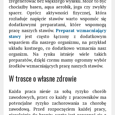
zregenerować bez większego wysiłku. Może to być
chociażby basen, aqua aerobik, joga czy zwykły
spacer. Oprócz aktywności fizycznej, która
rozładuje napięcie stawów warto wspomóc się
dodatkowymi preparatami, które wspomogą
pracę naszych stawów.
Preparat wzmacniający
stawy
jest często łączony z dodatkowym
wsparciem dla naszego organizmu, na przykład
układu kostnego, co dodatkowo wzmacnia nasz
organizm. Na rynku istnieje wiele takich
preparatów, dzięki czemu mamy ogromny wybór
środków wzmacniających pracę naszych stawów.
W trosce o własne zdrowie
Każda praca niesie za sobą ryzyko chorób
zawodowych, przez co każdy z pracowników ma
potencjalne ryzyko zachorowania za chorobę
zawodową. Przed rozpoczęciem każdej pracy,
niezależnie do branży, warto jest zapoznać się z