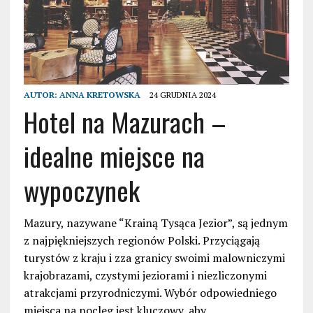
AUTOR:
ANNA KRETOWSKA
24 GRUDNIA 2024
Hotel na Mazurach –
idealne miejsce na
wypoczynek
Mazury, nazywane “Krainą Tysąca Jezior”, są jednym
z najpiękniejszych regionów Polski. Przyciągają
turystów z kraju i zza granicy swoimi malowniczymi
krajobrazami, czystymi jeziorami i niezliczonymi
atrakcjami przyrodniczymi. Wybór odpowiedniego
miejsca na nocleg jest kluczowy, aby…