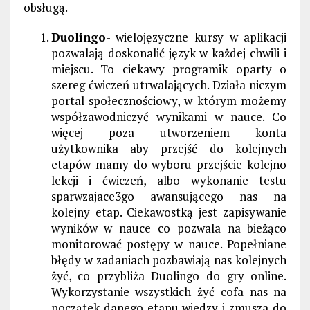
obsługą.
Duolingo
- wielojęzyczne kursy w aplikacji
pozwalają doskonalić język w każdej chwili i
miejscu. To ciekawy programik oparty o
szereg ćwiczeń utrwalających. Działa niczym
portal społecznościowy, w którym możemy
współzawodniczyć wynikami w nauce. Co
więcej poza utworzeniem konta
użytkownika aby przejść do kolejnych
etapów mamy do wyboru przejście kolejno
lekcji i ćwiczeń, albo wykonanie testu
sparwzajace3go awansującego nas na
kolejny etap. Ciekawostką jest zapisywanie
wyników w nauce co pozwala na bieżąco
monitorować postępy w nauce. Popełniane
błędy w zadaniach pozbawiają nas kolejnych
żyć, co przybliża Duolingo do gry online.
Wykorzystanie wszystkich żyć cofa nas na
początek danego etapu wiedzy i zmusza do