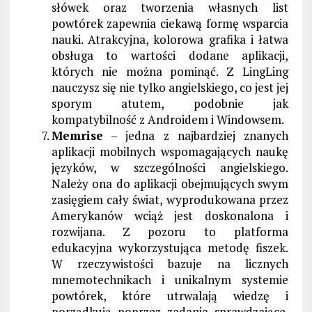
słówek oraz tworzenia własnych list
powtórek zapewnia ciekawą formę wsparcia
nauki. Atrakcyjna, kolorowa grafika i łatwa
obsługa to wartości dodane aplikacji,
których nie można pominąć. Z LingLing
nauczysz się nie tylko angielskiego, co jest jej
sporym atutem, podobnie jak
kompatybilność z Androidem i Windowsem.
Memrise
– jedna z najbardziej znanych
aplikacji mobilnych wspomagających naukę
języków, w szczególności angielskiego.
Należy ona do aplikacji obejmujących swym
zasięgiem cały świat, wyprodukowana przez
Amerykanów wciąż jest doskonalona i
rozwijana. Z pozoru to platforma
edukacyjna wykorzystująca metodę fiszek.
W rzeczywistości bazuje na licznych
mnemotechnikach i unikalnym systemie
powtórek, które utrwalają wiedzę i
porządkują poprzez zadania sprawdzające.