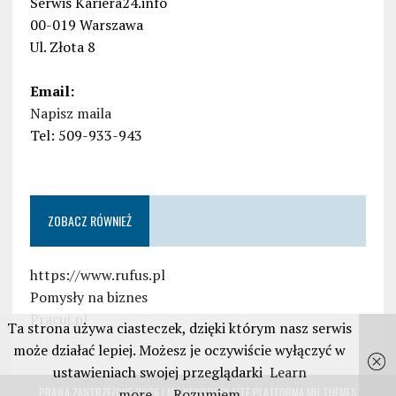
Serwis Kariera24.info
00-019 Warszawa
Ul. Złota 8
Email:
Napisz maila
Tel: 509-933-943
ZOBACZ RÓWNIEŻ
https://www.rufus.pl
Pomysły na biznes
Pracuj.pl
Ta strona używa ciasteczek, dzięki którym nasz serwis
może działać lepiej. Możesz je oczywiście wyłączyć w
ustawieniach swojej przeglądarki
Learn
more
Rozumiem
PRAWA ZASTRZEŻONE 2026 | MH NEWSDESK LITE PLATFORMA
MH THEMES