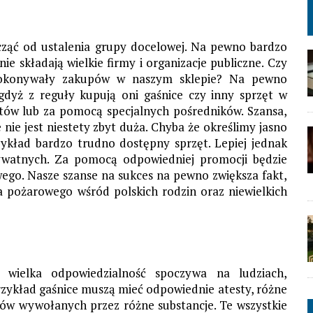
acząć od ustalenia grupy docelowej. Na pewno bardzo
ie składają wielkie firmy i organizacje publiczne. Czy
e dokonywały zakupów w naszym sklepie? Na pewno
 gdyż z reguły kupują oni gaśnice czy inny sprzęt w
tów lub za pomocą specjalnych pośredników. Szansa,
 nie jest niestety zbyt duża. Chyba że określimy jasno
zykład bardzo trudno dostępny sprzęt. Lepiej jednak
ywatnych. Za pomocą odpowiedniej promocji będzie
ego. Nasze szanse na sukces na pewno zwiększa fakt,
a pożarowego wśród polskich rodzin oraz niewielkich
 wielka odpowiedzialność spoczywa na ludziach,
zykład gaśnice muszą mieć odpowiednie atesty, różne
ów wywołanych przez różne substancje. Te wszystkie