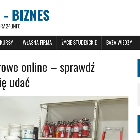
 - BIZNES
ERA24.INFO
 KURSY
WŁASNA FIRMA
ŻYCIE STUDENCKIE
BAZA WIEDZY
owe online – sprawdź
ię udać