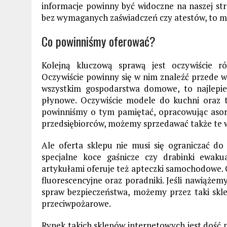
informacje powinny być widoczne na naszej st
bez wymaganych zaświadczeń czy atestów, to mo
Co powinniśmy oferować?
Kolejną kluczową sprawą jest oczywiście r
Oczywiście powinny się w nim znaleźć przede ws
wszystkim gospodarstwa domowe, to najlepie
płynowe. Oczywiście modele do kuchni oraz t
powinniśmy o tym pamiętać, opracowując asor
przedsiębiorców, możemy sprzedawać także te 
Ale oferta sklepu nie musi się ograniczać d
specjalne koce gaśnicze czy drabinki ewaku
artykułami oferuje też apteczki samochodowe. 
fluorescencyjne oraz poradniki. Jeśli nawiążem
spraw bezpieczeństwa, możemy przez taki skl
przeciwpożarowe.
Rynek takich sklepów internetowych jest dość 