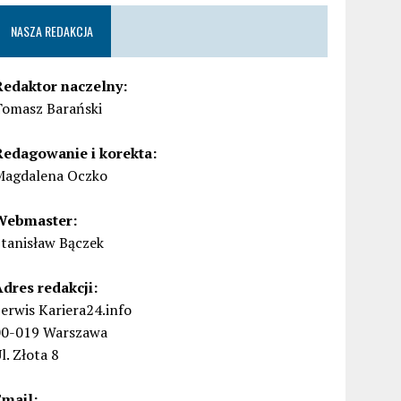
NASZA REDAKCJA
Redaktor naczelny:
Tomasz Barański
Redagowanie i korekta:
Magdalena Oczko
Webmaster:
Stanisław Bączek
Adres redakcji:
erwis Kariera24.info
00-019 Warszawa
l. Złota 8
Email: