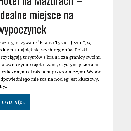
idealne miejsce na
wypoczynek
azury, nazywane “Krainą Tysąca Jezior”, są
ednym z najpiękniejszych regionów Polski.
rzyciągają turystów z kraju i zza granicy swoimi
alowniczymi krajobrazami, czystymi jeziorami i
iezliczonymi atrakcjami przyrodniczymi. Wybór
dpowiedniego miejsca na nocleg jest kluczowy,
aby…
CZYTAJ WIĘCEJ