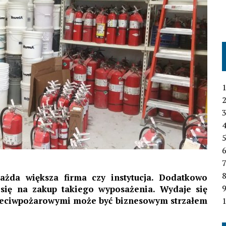
1
2
3
4
6
7
ażda większa firma czy instytucja. Dodatkowo
się na zakup takiego wyposażenia. Wydaje się
przeciwpożarowymi może być biznesowym strzałem
1