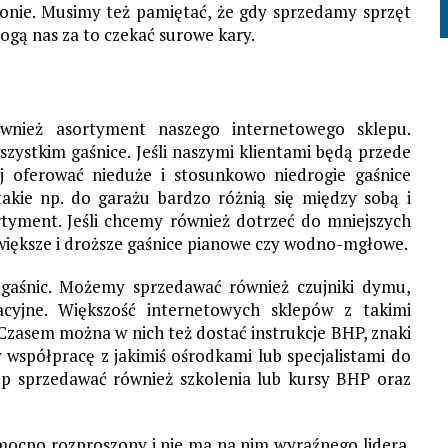
ronie. Musimy też pamiętać, że gdy sprzedamy sprzęt
gą nas za to czekać surowe kary.
ównież asortyment naszego internetowego sklepu.
zystkim gaśnice. Jeśli naszymi klientami będą przede
j oferować nieduże i stosunkowo niedrogie gaśnice
akie np. do garażu bardzo różnią się między sobą i
tyment. Jeśli chcemy również dotrzeć do mniejszych
większe i droższe gaśnice pianowe czy wodno-mgłowe.
o gaśnic. Możemy sprzedawać również czujniki dymu,
acyjne. Większość internetowych sklepów z takimi
Czasem można w nich też dostać instrukcje BHP, znaki
y współpracę z jakimiś ośrodkami lub specjalistami do
ep sprzedawać również szkolenia lub kursy BHP oraz
mocno rozproszony i nie ma na nim wyraźnego lidera.