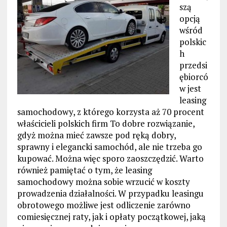
szą
opcją
wśród
polskic
h
przedsi
ębiorcó
w jest
leasing
samochodowy, z którego korzysta aż 70 procent
właścicieli polskich firm To dobre rozwiązanie,
gdyż można mieć zawsze pod ręką dobry,
sprawny i elegancki samochód, ale nie trzeba go
kupować. Można więc sporo zaoszczędzić. Warto
również pamiętać o tym, że leasing
samochodowy można sobie wrzucić w koszty
prowadzenia działalności. W przypadku leasingu
obrotowego możliwe jest odliczenie zarówno
comiesięcznej raty, jak i opłaty początkowej, jaką