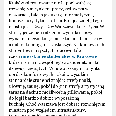
Kraków zdecydowanie może pochwalić się
rozwiniętym rynkiem pracy, zwłaszcza w
obszarach, takich jak usługi informatyczne,
finanse, turystyka i kultura. Kolejną zaletą tego
miasta jest niższy niż w Warszawie koszt życia. W
stolicy jedzenie, codzienne wydatki i koszy
wynajmu niewielkiego mieszkania lub miejsca w
akademiku mogą nas zaskoczyć. Na krakowskich
studentów i przyszłych pracowników
czeka
mieszkanie studenckie w Krakowie
,
które nie ma nic wspólnego z akademikami lat
dziewięćdziesiątych. W nowoczesnym budynku
oprócz komfortowych pokoi w wysokim
standardzie studenci znajdą: strefę nauki,
siłownię, saunę, pokój do gier, strefę artystyczną,
taras na dachu z możliwością grillowania, pokój
do jogi i bardzo dobrze wyposażoną
kuchnię. Choć Warszawa jest dobrze rozwiniętym
miastem pod względem infrastruktury,
transportu publicznego i połączeń