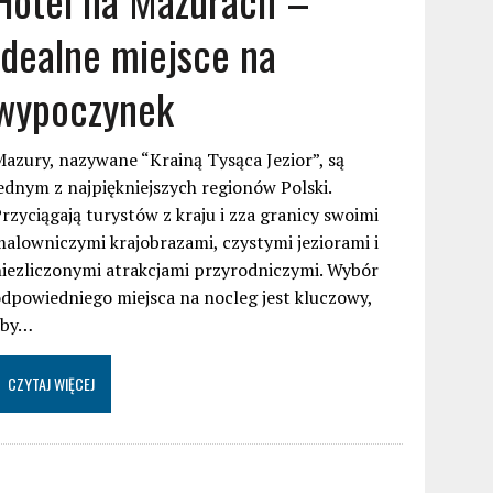
idealne miejsce na
wypoczynek
azury, nazywane “Krainą Tysąca Jezior”, są
ednym z najpiękniejszych regionów Polski.
rzyciągają turystów z kraju i zza granicy swoimi
alowniczymi krajobrazami, czystymi jeziorami i
iezliczonymi atrakcjami przyrodniczymi. Wybór
dpowiedniego miejsca na nocleg jest kluczowy,
aby…
CZYTAJ WIĘCEJ