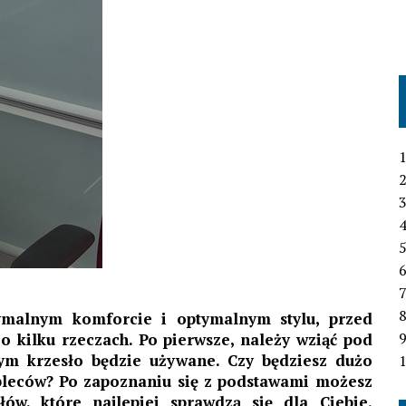
1
2
3
4
6
7
ymalnym komforcie i optymalnym stylu, przed
kilku rzeczach. Po pierwsze, należy wziąć pod
rym krzesło będzie używane. Czy będziesz dużo
1
pleców? Po zapoznaniu się z podstawami możesz
ów, które najlepiej sprawdzą się dla Ciebie.