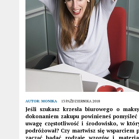
AUTOR:
MONIKA
13 PAŹDZIERNIKA 2018
Jeśli szukasz krzesła biurowego o maks
dokonaniem zakupu powinieneś pomyśleć o 
uwagę częstotliwość i środowisko, w któ
podróżował? Czy martwisz się wsparciem 
zacząć badać rodzaje wzorów i materiał