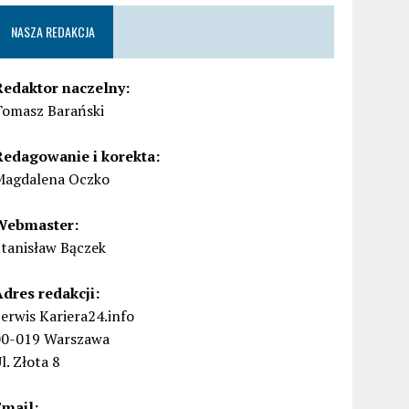
NASZA REDAKCJA
Redaktor naczelny:
Tomasz Barański
Redagowanie i korekta:
Magdalena Oczko
Webmaster:
Stanisław Bączek
Adres redakcji:
erwis Kariera24.info
00-019 Warszawa
l. Złota 8
Email: