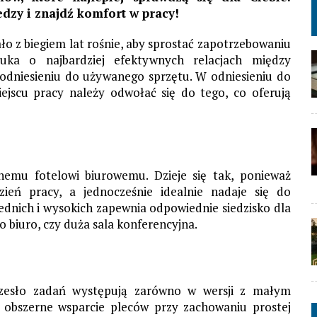
edzy i znajdź komfort w pracy!
ło z biegiem lat rośnie, aby sprostać zapotrzebowaniu
ka o najbardziej efektywnych relacjach między
 odniesieniu do używanego sprzętu. W odniesieniu do
jscu pracy należy odwołać się do tego, co oferują
znemu fotelowi biurowemu. Dzieje się tak, ponieważ
zień pracy, a jednocześnie idealnie nadaje się do
ednich i wysokich zapewnia odpowiednie siedzisko dla
to biuro, czy duża sala konferencyjna.
rzesło zadań występują zarówno w wersji z małym
a obszerne wsparcie pleców przy zachowaniu prostej