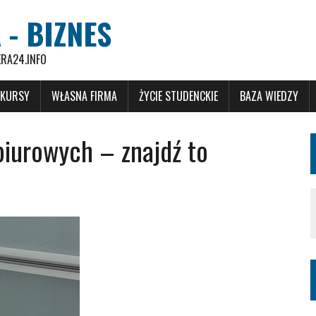
 - BIZNES
ERA24.INFO
 KURSY
WŁASNA FIRMA
ŻYCIE STUDENCKIE
BAZA WIEDZY
 biurowych – znajdź to