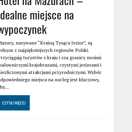
idealne miejsce na
wypoczynek
azury, nazywane “Krainą Tysąca Jezior”, są
ednym z najpiękniejszych regionów Polski.
rzyciągają turystów z kraju i zza granicy swoimi
alowniczymi krajobrazami, czystymi jeziorami i
iezliczonymi atrakcjami przyrodniczymi. Wybór
dpowiedniego miejsca na nocleg jest kluczowy,
aby…
CZYTAJ WIĘCEJ