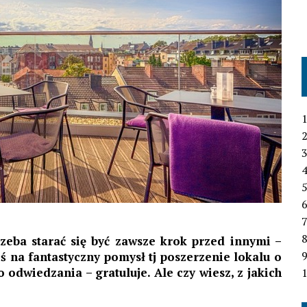
1
2
3
4
6
7
rzeba starać się być zawsze krok przed innymi –
łeś na fantastyczny pomysł tj poszerzenie lokalu o
o odwiedzania – gratuluje. Ale czy wiesz, z jakich
1