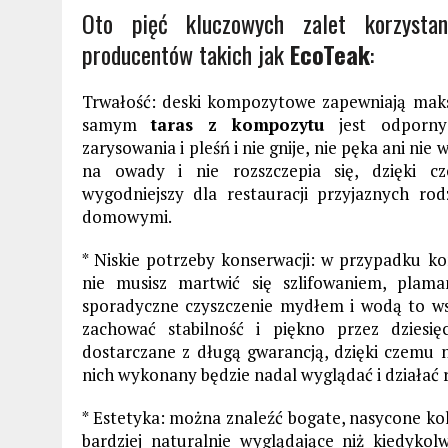
Oto pięć kluczowych zalet korzyst
producentów takich jak
EcoTeak
:
Trwałość: deski kompozytowe zapewniają ma
samym
taras z kompozytu
jest odporny
zarysowania i pleśń i nie gnije, nie pęka ani nie
na owady i nie rozszczepia się, dzięki cz
wygodniejszy dla restauracji przyjaznych rod
domowymi.
* Niskie potrzeby konserwacji: w przypadku k
nie musisz martwić się szlifowaniem, plam
sporadyczne czyszczenie mydłem i wodą to ws
zachować stabilność i piękno przez dziesię
dostarczane z długą gwarancją, dzięki czemu 
nich wykonany będzie nadal wyglądać i działać r
* Estetyka: można znaleźć bogate, nasycone ko
bardziej naturalnie wyglądające niż kiedykol