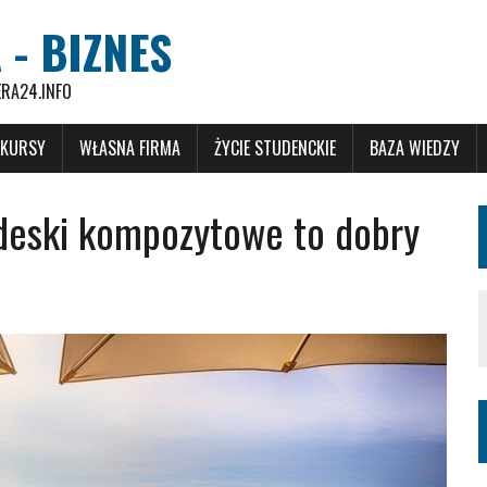
 - BIZNES
ERA24.INFO
 KURSY
WŁASNA FIRMA
ŻYCIE STUDENCKIE
BAZA WIEDZY
 deski kompozytowe to dobry