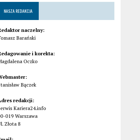
NASZA REDAKCJA
Redaktor naczelny:
Tomasz Barański
Redagowanie i korekta:
Magdalena Oczko
Webmaster:
Stanisław Bączek
Adres redakcji:
erwis Kariera24.info
00-019 Warszawa
l. Złota 8
Email: