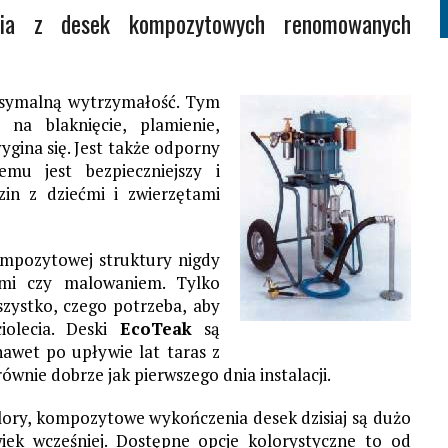
ania z desek kompozytowych renomowanych
ksymalną wytrzymałość. Tym
 na blaknięcie, plamienie,
 wygina się. Jest także odporny
emu jest bezpieczniejszy i
zin z dziećmi i zwierzętami
ompozytowej struktury nigdy
ami czy malowaniem. Tylko
zystko, czego potrzeba, aby
ciolecia. Deski
EcoTeak
są
nawet po upływie lat taras z
ównie dobrze jak pierwszego dnia instalacji.
lory, kompozytowe wykończenia desek dzisiaj są dużo
wiek wcześniej. Dostępne opcje kolorystyczne to od