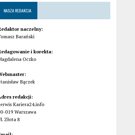
NASZA REDAKCJA
Redaktor naczelny:
Tomasz Barański
Redagowanie i korekta:
Magdalena Oczko
Webmaster:
Stanisław Bączek
Adres redakcji:
erwis Kariera24.info
00-019 Warszawa
l. Złota 8
Email: