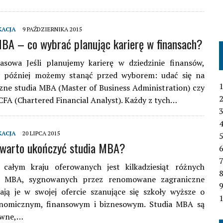
KACJA
9 PAŹDZIERNIKA 2015
BA – co wybrać planując karierę w finansach?
asowa Jeśli planujemy karierę w dziedzinie finansów,
y później możemy stanąć przed wyborem: udać się na
1
czne studia MBA (Master of Business Administration) czy
2
CFA (Chartered Financial Analyst). Każdy z tych…
3
4
KACJA
20 LIPCA 2015
 warto ukończyć studia MBA?
6
7
całym kraju oferowanych jest kilkadziesiąt różnych
 MBA, sygnowanych przez renomowane zagraniczne
ają je w swojej ofercie szanujące się szkoły wyższe o
1
onomicznym, finansowym i biznesowym. Studia MBA są
owne,…