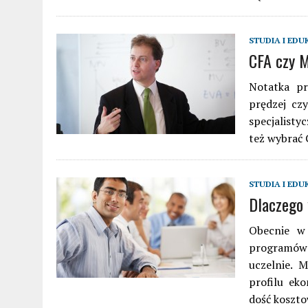
STUDIA I EDU
CFA czy M
Notatka pr
prędzej cz
specjalisty
też wybrać 
STUDIA I EDU
Dlaczego
Obecnie w 
programów
uczelnie. M
profilu ek
dość koszt