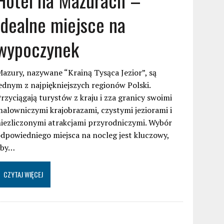
idealne miejsce na
wypoczynek
azury, nazywane “Krainą Tysąca Jezior”, są
ednym z najpiękniejszych regionów Polski.
rzyciągają turystów z kraju i zza granicy swoimi
alowniczymi krajobrazami, czystymi jeziorami i
iezliczonymi atrakcjami przyrodniczymi. Wybór
dpowiedniego miejsca na nocleg jest kluczowy,
aby…
CZYTAJ WIĘCEJ