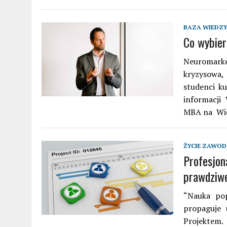
BAZA WIEDZ
Co wybie
Neuromarke
kryzysowa, 
studenci k
informacji
MBA na Wie
ŻYCIE ZAWO
Profesjon
prawdziwe
“Nauka po
propaguje 
Projektem.