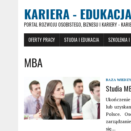
KARIERA - EDUKACJA
PORTAL ROZWOJU OSOBISTEGO, BIZNESU I KARIERY - KARI
OFERTY PRACY
STUDIA I EDUKACJA
SZKOLENIA I
MBA
BAZA WIEDZ
Studia MB
Ukończenie
lub uzyskan
Polsce. O
zarządzanie
się…