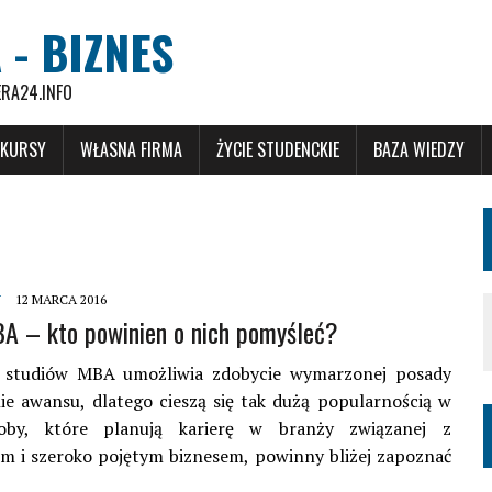
 - BIZNES
ERA24.INFO
 KURSY
WŁASNA FIRMA
ŻYCIE STUDENCKIE
BAZA WIEDZY
Y
12 MARCA 2016
A – kto powinien o nich pomyśleć?
 studiów MBA umożliwia zdobycie wymarzonej posady
ie awansu, dlatego cieszą się tak dużą popularnością w
soby, które planują karierę w branży związanej z
m i szeroko pojętym biznesem, powinny bliżej zapoznać