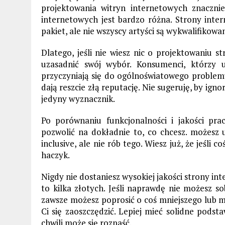
projektowania witryn internetowych znacznie
internetowych jest bardzo różna. Strony inte
pakiet, ale nie wszyscy artyści są wykwalifikowan
Dlatego, jeśli nie wiesz nic o projektowaniu 
uzasadnić swój wybór. Konsumenci, którzy up
przyczyniają się do ogólnoświatowego problem
dają reszcie złą reputację. Nie sugeruję, by igno
jedyny wyznacznik.
Po porównaniu funkcjonalności i jakości pr
pozwolić na dokładnie to, co chcesz. możesz u
inclusive, ale nie rób tego. Wiesz już, że jeśli 
haczyk.
Nigdy nie dostaniesz wysokiej jakości strony inte
to kilka złotych. Jeśli naprawdę nie możesz so
zawsze możesz poprosić o coś mniejszego lub 
Ci się zaoszczędzić. Lepiej mieć solidne podst
chwili może się rozpaść.