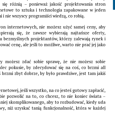
 się różnią – ponieważ jakość projektowania stron
rnetowe to sztuka i technologia zapakowane w jeden
i i nie wszyscy programiści wiedzą, co robią.
stron internetowych, nie możesz użyć samej ceny, aby
ierają się, że zawsze wybierają najtańsze oferty,
u bezmyślnych projektantów, którzy zalewają rynek i
rować cenę, ale jeśli to możliwe, warto nie prać jej jako
acy możesz zdać sobie sprawę, że nie możesz sobie
lec pokusie, by zdecydować się na coś, co brzmi all
coś brzmi zbyt dobrze, by było prawdziwe, jest tam jakiś
rnetowej, jeśli wszystko, na co jesteś gotowy zapłacić,
bie pozwolić na to, co chcesz, to nie koniec świata –
mniej skomplikowanego, aby to rozbudować, kiedy uda
awy, niż uzyskać tanią funkcjonalność, która w każdej