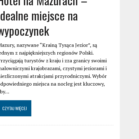
idealne miejsce na
wypoczynek
azury, nazywane “Krainą Tysąca Jezior”, są
ednym z najpiękniejszych regionów Polski.
rzyciągają turystów z kraju i zza granicy swoimi
alowniczymi krajobrazami, czystymi jeziorami i
iezliczonymi atrakcjami przyrodniczymi. Wybór
dpowiedniego miejsca na nocleg jest kluczowy,
aby…
CZYTAJ WIĘCEJ