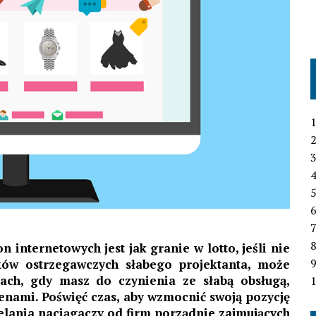
1
2
3
4
6
7
 internetowych jest jak granie w lotto, jeśli nie
aków ostrzegawczych słabego projektanta, może
jach, gdy masz do czynienia ze słabą obsługą,
1
enami. Poświęć czas, aby wzmocnić swoją pozycję
ielania naciągaczy od firm porządnie zajmujących