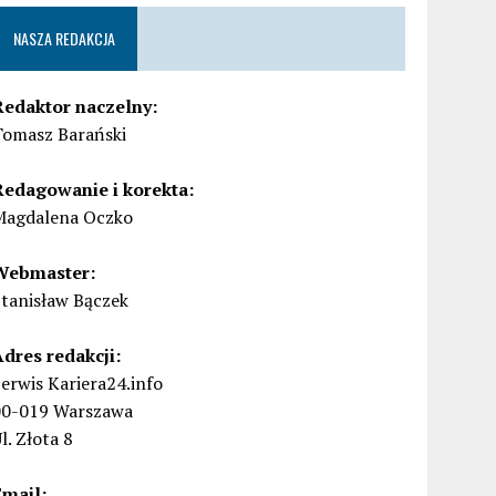
NASZA REDAKCJA
Redaktor naczelny:
Tomasz Barański
Redagowanie i korekta:
Magdalena Oczko
Webmaster:
Stanisław Bączek
Adres redakcji:
erwis Kariera24.info
00-019 Warszawa
l. Złota 8
Email: