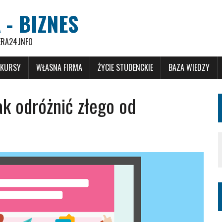
 - BIZNES
ERA24.INFO
 KURSY
WŁASNA FIRMA
ŻYCIE STUDENCKIE
BAZA WIEDZY
ak odróżnić złego od