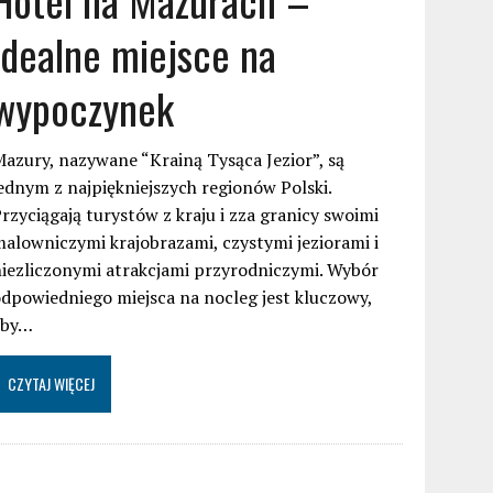
idealne miejsce na
wypoczynek
azury, nazywane “Krainą Tysąca Jezior”, są
ednym z najpiękniejszych regionów Polski.
rzyciągają turystów z kraju i zza granicy swoimi
alowniczymi krajobrazami, czystymi jeziorami i
iezliczonymi atrakcjami przyrodniczymi. Wybór
dpowiedniego miejsca na nocleg jest kluczowy,
aby…
CZYTAJ WIĘCEJ