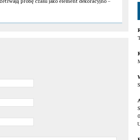
etrwają próbę czasu jako element dekoracyjno –
S
U