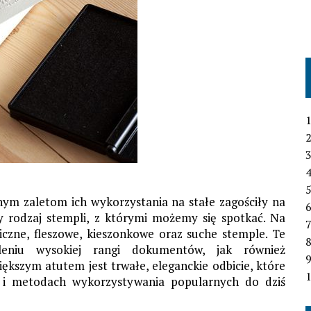
1
2
3
4
znym zaletom ich wykorzystania na stałe zagościły na
6
ny rodzaj stempli, z którymi możemy się spotkać. Na
7
iczne, fleszowe, kieszonkowe oraz suche stemple. Te
leniu wysokiej rangi dokumentów, jak również
ększym atutem jest trwałe, eleganckie odbicie, które
1
ii i metodach wykorzystywania popularnych do dziś