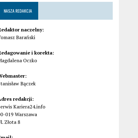
NASZA REDAKCJA
Redaktor naczelny:
Tomasz Barański
Redagowanie i korekta:
Magdalena Oczko
Webmaster:
Stanisław Bączek
Adres redakcji:
erwis Kariera24.info
00-019 Warszawa
l. Złota 8
Email: