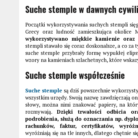
Suche stemple w dawnych cywil
Początki wykorzystywania suchych stempli sięga
Grecy oraz ludność zamieszkująca okolice M
wykorzystywano miękkie kamienie oraz 
stempli stawało się coraz doskonalsze, a co za t
suche stemple przybrały formę wypukłej elips
wzory na kamieniach szlachetnych, które wskaz
Suche stemple współcześnie
Suche stemple
są dziś powszechnie wykorzysty
wszystkim urzędy. Swoją nazwę zawdzięczają on
słowy, można nimi znakować papiery, na który
rozmywają.
Dzięki trwałości odbicia o
podrobienia, służą do oznaczania np. dyp
rachunków, faktur, certyfikatów, wyró
wyróżniają się na tle innych, dlatego chętnie si