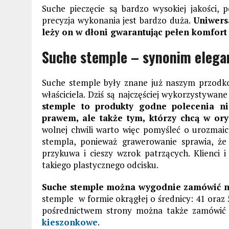
Suche pieczęcie są bardzo wysokiej jakości, 
precyzja wykonania jest bardzo duża.
Uniwers
leży on w dłoni gwarantując pełen komfort 
Suche stemple – synonim eleganc
Suche stemple były znane już naszym przodko
właściciela. Dziś są najczęściej wykorzystywa
stemple to produkty godne polecenia n
prawem, ale także tym, którzy chcą w or
wolnej chwili warto więc pomyśleć o urozmaic
stempla, ponieważ grawerowanie sprawia, że
przykuwa i cieszy wzrok patrzących. Klienci
takiego plastycznego odcisku.
Suche stemple można wygodnie zamówić n
stemple w formie okrągłej o średnicy: 41 oraz
pośrednictwem strony można także zamówić
kieszonkowe
.