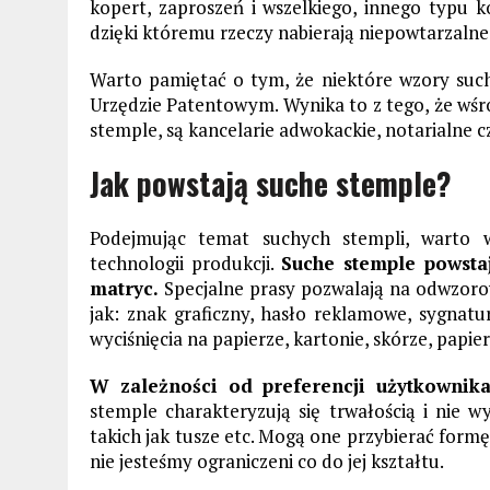
kopert, zaproszeń i wszelkiego, innego typu ko
dzięki któremu rzeczy nabierają niepowtarzalne
Warto pamiętać o tym, że niektóre wzory such
Urzędzie Patentowym. Wynika to z tego, że wśró
stemple, są kancelarie adwokackie, notarialne 
Jak powstają suche stemple?
Podejmując temat suchych stempli, warto 
technologii produkcji.
Suche stemple powsta
matryc.
Specjalne prasy pozwalają na odwzoro
jak: znak graficzny, hasło reklamowe, sygnatu
wyciśnięcia na papierze, kartonie, skórze, papie
W zależności od preferencji użytkownik
stemple charakteryzują się trwałością i nie 
takich jak tusze etc. Mogą one przybierać form
nie jesteśmy ograniczeni co do jej kształtu.