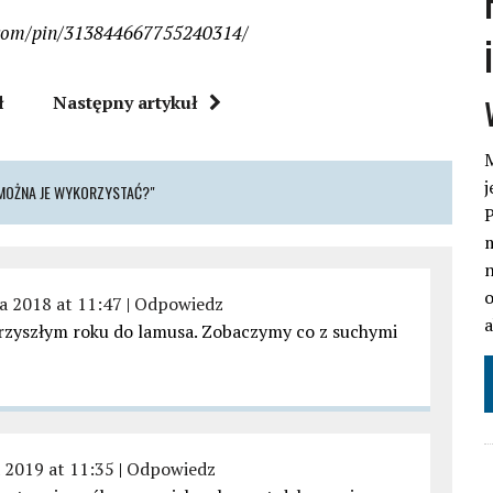
st.com/pin/313844667755240314/
ł
Następny artykuł
M
j
 MOŻNA JE WYKORZYSTAĆ?"
P
m
n
o
ca 2018 at 11:47
|
Odpowiedz
przyszłym roku do lamusa. Zobaczymy co z suchymi
a 2019 at 11:35
|
Odpowiedz