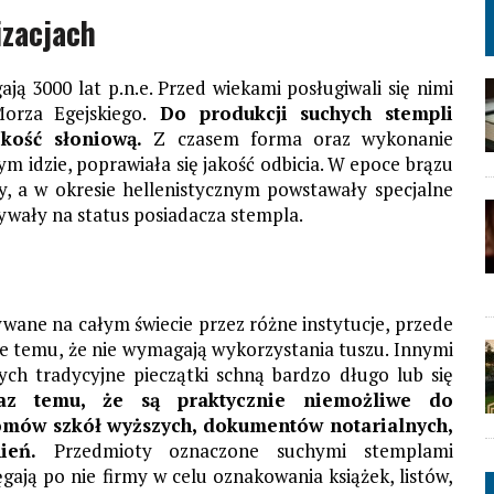
izacjach
ją 3000 lat p.n.e. Przed wiekami posługiwali się nimi
orza Egejskiego.
Do produkcji suchych stempli
kość słoniową.
Z czasem forma oraz wykonanie
ym idzie, poprawiała się jakość odbicia. W epoce brązu
y, a w okresie hellenistycznym powstawały specjalne
ywały na status posiadacza stempla.
wane na całym świecie przez różne instytucje, przede
e temu, że nie wymagają wykorzystania tuszu. Innymi
ch tradycyjne pieczątki schną bardzo długo lub się
raz temu, że są praktycznie niemożliwe do
lomów szkół wyższych, dokumentów notarialnych,
żnień.
Przedmioty oznaczone suchymi stemplami
ęgają po nie firmy w celu oznakowania książek, listów,