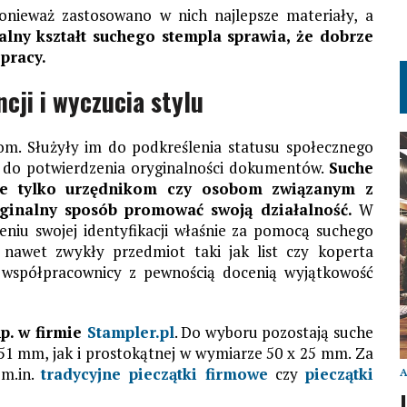
ponieważ zastosowano w nich najlepsze materiały, a
alny kształt suchego stempla sprawia, że dobrze
pracy.
ji i wyczucia stylu
m. Służyły im do podkreślenia statusu społecznego
ne do potwierdzenia oryginalności dokumentów.
Suche
ie tylko urzędnikom czy osobom związanym z
yginalny sposób promować swoją działalność.
W
eniu swojej identyfikacji właśnie za pomocą suchego
 nawet zwykły przedmiot taki jak list czy koperta
 i współpracownicy z pewnością docenią wyjątkowość
p. w firmie
Stampler.pl
. Do wyboru pozostają suche
 51 mm, jak i prostokątnej w wymiarze 50 x 25 mm. Za
 m.in.
tradycyjne pieczątki firmowe
czy
pieczątki