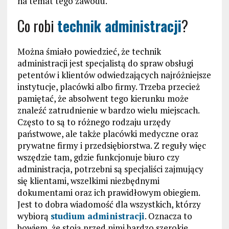
na temat tego zawodu.
Co robi
technik administracji
?
Można śmiało powiedzieć, że technik
administracji jest specjalistą do spraw obsługi
petentów i klientów odwiedzających najróżniejsze
instytucje, placówki albo firmy. Trzeba przecież
pamiętać, że absolwent tego kierunku może
znaleźć zatrudnienie w bardzo wielu miejscach.
Często to są to różnego rodzaju urzędy
państwowe, ale także placówki medyczne oraz
prywatne firmy i przedsiębiorstwa. Z reguły więc
wszędzie tam, gdzie funkcjonuje biuro czy
administracja, potrzebni są specjaliści zajmujący
się klientami, wszelkimi niezbędnymi
dokumentami oraz ich prawidłowym obiegiem.
Jest to dobra wiadomość dla wszystkich, którzy
wybiorą
studium administracji
. Oznacza to
bowiem, że stoją przed nimi bardzo szerokie