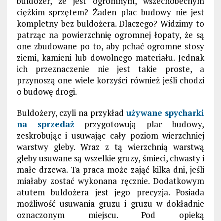
buldożer, że jest ogromnym, wszechobecnym
ciężkim sprzętem? Żaden plac budowy nie jest
kompletny bez buldożera. Dlaczego? Widzimy
to
patrząc na powierzchnię
ogromnej łopaty, że są
one zbudowane
po to
, aby pchać ogromne stosy
ziemi,
kamieni
lub dowolnego materiału. Jednak
ich przeznaczenie nie jest takie proste, a
przynoszą one wiele korzyści
również jeśli chodzi
o budowę drogi.
Buldożery,
czyli na przykład
używane spycharki
na sprzedaż
przygotowują plac budowy,
zeskrobując i usuwając cały poziom wierzchniej
warstwy gleby. Wraz z tą wierzchnią warstwą
gleby
usuwane są
wszelkie gruzy, śmieci, chwasty i
małe drzewa. Ta praca może zająć kilka dni, jeśli
miałaby zostać
wykonana ręcznie. Dodatkowym
atutem buldożera jest jego precyzja. Posiada
możliwość usuwania gruzu i gruzu w dokładnie
oznaczonym miejscu. Pod opieką