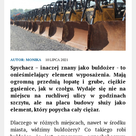
AUTOR:
MONIKA
10 LIPCA 2021
Spychacz –
inaczej znany jako buldożer -
to
onieśmielający element wyposażenia. Mają
ogromną przednią łopatę i grube, ciężkie
gąsienice, jak w czołgu. Wydaje się nie na
miejscu na ruchliwej ulicy w godzinach
szczytu, ale na placu budowy służy jako
element
, który popycha
cały
ciężar.
Dlaczego w różnych miejscach, nawet w środku
miasta, widzimy buldożery? Co takiego robi