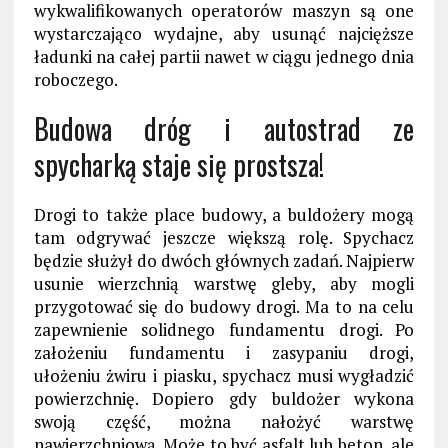
wykwalifikowanych operatorów maszyn są one
wystarczająco wydajne, aby usunąć najcięższe
ładunki na całej partii nawet w ciągu jednego dnia
roboczego.
Budowa
dróg i
autostrad
ze
spycharką staje się prostsza!
Drogi to także place budowy, a buldożery mogą
tam odgrywać jeszcze większą rolę. Spychacz
będzie służył do dwóch głównych zadań. Najpierw
usunie wierzchnią warstwę gleby, aby mogli
przygotować się do budowy drogi. Ma to na celu
zapewnienie solidnego fundamentu drogi.
Po
założeniu fundamentu i zasypaniu drogi,
ułożeniu żwiru i piasku, spychacz musi wygładzić
powierzchnię. Dopiero gdy buldożer wykona
swoją część, można nałożyć warstwę
nawierzchniową. Może to być asfalt lub beton, ale