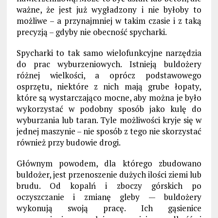
ważne, że jest już wygładzony
i nie byłoby to
możliwe – a przynajmniej w takim czasie i z taką
precyzją – gdyby nie obecność spycharki.
Spycharki to
tak samo
wielofunkcyjne narzędzia
do prac wyburzeniowych. Istnieją buldożery
różnej wielkości, a oprócz
podstawowego
osprzętu
, niektóre z nich mają grube łopaty,
które są wystarczająco mocne, aby można je było
wykorzystać w podobny sposób jako kulę do
wyburzania lub taran.
Tyle możliwości kryje się w
jednej maszynie – nie sposób z tego nie skorzystać
również przy budowie drogi.
Głównym powodem, dla którego zbudowano
buldożer, jest przenoszenie dużych ilości ziemi lub
brudu. Od kopalń i zboczy górskich po
oczyszczanie i zmianę gleby — buldożery
wykonują swoją pracę. Ich gąsienice