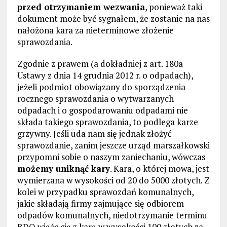
przed otrzymaniem wezwania
, ponieważ taki
dokument może być sygnałem, że zostanie na nas
nałożona kara za nieterminowe złożenie
sprawozdania.
Zgodnie z prawem (a dokładniej z art. 180a
Ustawy z dnia 14 grudnia 2012 r. o odpadach),
jeżeli podmiot obowiązany do sporządzenia
rocznego sprawozdania o wytwarzanych
odpadach i o gospodarowaniu odpadami nie
składa takiego sprawozdania, to podlega karze
grzywny. Jeśli uda nam się jednak złożyć
sprawozdanie, zanim jeszcze urząd marszałkowski
przypomni sobie o naszym zaniechaniu, wówczas
możemy uniknąć kary
. Kara, o której mowa, jest
wymierzana w wysokości od 20 do 5000 złotych. Z
kolei w przypadku sprawozdań komunalnych,
jakie składają firmy zajmujące się odbiorem
odpadów komunalnych, niedotrzymanie terminu
BDO wiąże się z karą w wysokości 100 złotych za