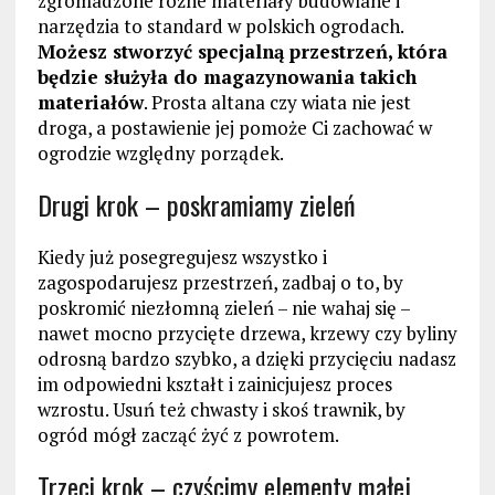
zgromadzone różne materiały budowlane i
narzędzia to standard w polskich ogrodach.
Możesz stworzyć specjalną przestrzeń, która
będzie służyła do magazynowania takich
materiałów
. Prosta altana czy wiata nie jest
droga, a postawienie jej pomoże Ci zachować w
ogrodzie względny porządek.
Drugi krok – poskramiamy zieleń
Kiedy już posegregujesz wszystko i
zagospodarujesz przestrzeń, zadbaj o to, by
poskromić niezłomną zieleń – nie wahaj się –
nawet mocno przycięte drzewa, krzewy czy byliny
odrosną bardzo szybko, a dzięki przycięciu nadasz
im odpowiedni kształt i zainicjujesz proces
wzrostu. Usuń też chwasty i skoś trawnik, by
ogród mógł zacząć żyć z powrotem.
Trzeci krok – czyścimy elementy małej