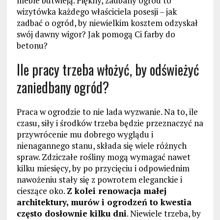
meble butwieją. Piękny, zadbany ogród to
wizytówka każdego właściciela posesji – jak
zadbać o ogród, by niewielkim kosztem odzyskał
swój dawny wigor? Jak pomogą Ci farby do
betonu?
Ile pracy trzeba włożyć, by odświeżyć
zaniedbany ogród?
Praca w ogrodzie to nie lada wyzwanie. Na to, ile
czasu, siły i środków trzeba będzie przeznaczyć na
przywrócenie mu dobrego wyglądu i
nienagannego stanu, składa się wiele różnych
spraw. Zdziczałe rośliny mogą wymagać nawet
kilku miesięcy, by po przycięciu i odpowiednim
nawożeniu stały się z powrotem eleganckie i
cieszące oko.
Z kolei renowacja małej
architektury, murów i ogrodzeń to kwestia
często dosłownie kilku dni
. Niewiele trzeba, by