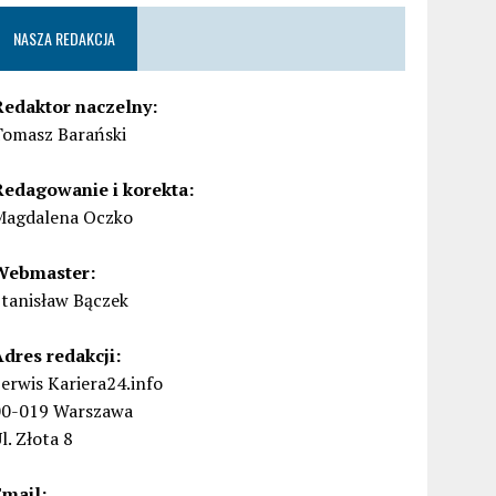
NASZA REDAKCJA
Redaktor naczelny:
Tomasz Barański
Redagowanie i korekta:
Magdalena Oczko
Webmaster:
Stanisław Bączek
Adres redakcji:
erwis Kariera24.info
00-019 Warszawa
l. Złota 8
Email: