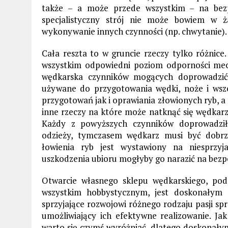
także – a może przede wszystkim – na bez
specjalistyczny strój nie może bowiem w 
wykonywanie innych czynności (np. chwytanie).
Cała reszta to w gruncie rzeczy tylko różnice
wszystkim odpowiedni poziom odporności me
wędkarska czynników mogących doprowadzić
używane do przygotowania wędki, noże i wsz
przygotowań jak i oprawiania złowionych ryb, a 
inne rzeczy na które może natknąć się wędkarz,
Każdy z powyższych czynników doprowadził
odzieży, tymczasem wędkarz musi być dobrz
łowienia ryb jest wystawiony na niesprzy
uszkodzenia ubioru mogłyby go narazić na bezp
Otwarcie własnego sklepu wędkarskiego, pod
wszystkim hobbystycznym, jest doskonałym 
sprzyjające rozwojowi różnego rodzaju pasji spr
umożliwiający ich efektywne realizowanie. J
warto się czymś wyróżniać, dlatego doskonałym