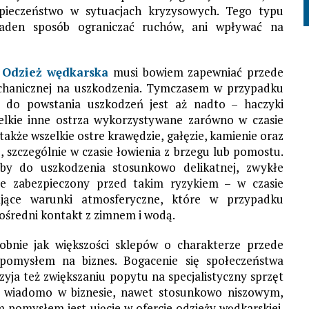
pieczeństwo w sytuacjach kryzysowych. Tego typu
żaden sposób ograniczać ruchów, ani wpływać na
.
Odzież wędkarska
musi bowiem zapewniać przede
chanicznej na uszkodzenia. Tymczasem w przypadku
 do powstania uszkodzeń jest aż nadto – haczyki
elkie inne ostrza wykorzystywane zarówno w czasie
także wszelkie ostre krawędzie, gałęzie, kamienie oraz
 szczególnie w czasie łowienia z brzegu lub pomostu.
by do uszkodzenia stosunkowo delikatnej, zwykłe
e zabezpieczony przed takim ryzykiem – w czasie
jające warunki atmosferyczne, które w przypadku
ośredni kontakt z zimnem i wodą.
obnie jak większości sklepów o charakterze przede
pomysłem na biznes. Bogacenie się społeczeństwa
zyja też zwiększaniu popytu na specjalistyczny sprzęt
ak wiadomo w biznesie, nawet stosunkowo niszowym,
 pomysłem jest ujęcie w ofercie odzieży wędkarskiej.