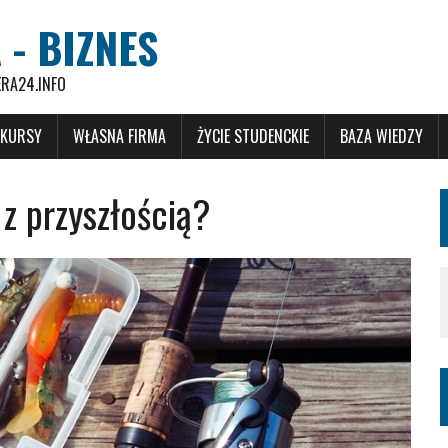
 - BIZNES
ERA24.INFO
 KURSY
WŁASNA FIRMA
ŻYCIE STUDENCKIE
BAZA WIEDZY
z przyszłością?