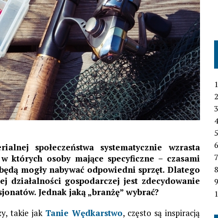
1
2
3
4
6
ialnej społeczeństwa systematycznie wzrasta
7
 w których osoby mające specyficzne – czasami
 będą mogły nabywać odpowiedni sprzęt. Dlatego
j działalności gospodarczej jest zdecydowanie
asjonatów. Jednak jaką „branżę” wybrać?
1
y, takie jak
Tanie Wędkarstwo
, często są inspiracją