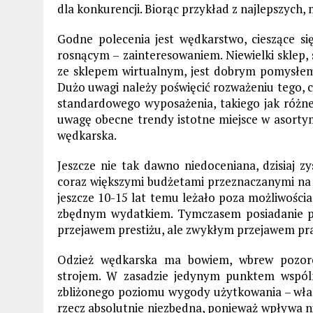
dla konkurencji. Biorąc przykład z najlepszych, 
Godne polecenia jest wędkarstwo, cieszące si
rosnącym – zainteresowaniem. Niewielki sklep, 
ze sklepem wirtualnym, jest dobrym pomysłem 
Dużo uwagi należy poświęcić rozważeniu tego, c
standardowego wyposażenia, takiego jak różnej 
uwagę obecne trendy istotne miejsce w asort
wędkarska.
Jeszcze nie tak dawno niedoceniana, dzisiaj 
coraz większymi budżetami przeznaczanymi na 
jeszcze 10-15 lat temu leżało poza możliwościa
zbędnym wydatkiem. Tymczasem posiadanie pro
przejawem prestiżu, ale zwykłym przejawem p
Odzież wędkarska ma bowiem, wbrew pozoro
strojem. W zasadzie jedynym punktem wspól
zbliżonego poziomu wygody użytkowania – właś
rzecz absolutnie niezbędna, ponieważ wpływa n