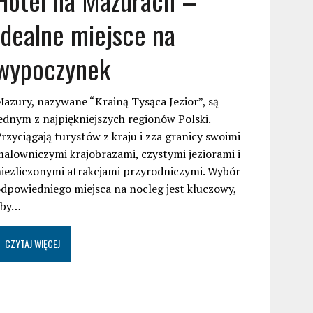
idealne miejsce na
wypoczynek
azury, nazywane “Krainą Tysąca Jezior”, są
ednym z najpiękniejszych regionów Polski.
rzyciągają turystów z kraju i zza granicy swoimi
alowniczymi krajobrazami, czystymi jeziorami i
iezliczonymi atrakcjami przyrodniczymi. Wybór
dpowiedniego miejsca na nocleg jest kluczowy,
aby…
CZYTAJ WIĘCEJ