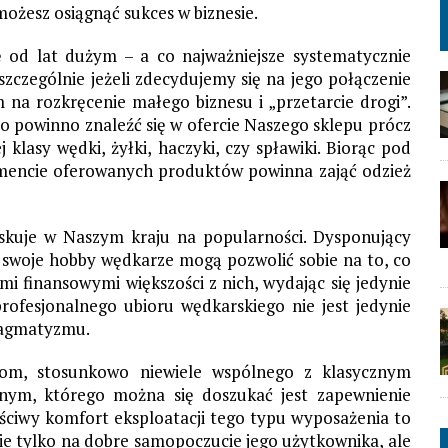
możesz osiągnąć sukces w biznesie.
ę od lat dużym – a co najważniejsze systematycznie
szczególnie jeżeli zdecydujemy się na jego połączenie
na rozkręcenie małego biznesu i „przetarcie drogi”.
o powinno znaleźć się w ofercie Naszego sklepu prócz
klasy wędki, żyłki, haczyki, czy spławiki. Biorąc pod
ymencie oferowanych produktów powinna zająć odzież
zyskuje w Naszym kraju na popularności. Dysponujący
swoje hobby wędkarze mogą pozwolić sobie na to, co
mi finansowymi większości z nich, wydając się jedynie
fesjonalnego ubioru wędkarskiego nie jest jedynie
ragmatyzmu.
m, stosunkowo niewiele wspólnego z klasycznym
nym, którego można się doszukać jest zapewnienie
ciwy komfort eksploatacji tego typu wyposażenia to
ie tylko na dobre samopoczucie jego użytkownika, ale