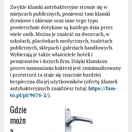
Zwykle klamki antybakteryjne stosuje się w
miejscach publicznych, ponieważ tam klamki
drzwiowe i okienne oraz inne tego typu
powierzchnie dotykane są każdego dnia przez
wiele osób. Można je znaleźć na dworcach, w
szkołach, placówkach medycznych, toaletach
publicznych, sklepach i galeriach handlowych.
Wybierają je także właściciele hoteli i
pensjonatów i dużych firm. Dzięki klamkom
proces namnażania bakterii jest zminimalizowany
i przestrzeń ta staje się znacznie bardziej
bezpieczna dla jej użytkowników (ofertę klamek
antybakteryjnych znajdziesz tutaj:
https://fam-
to.pl/pl/9676-2/
).
Gdzie
możn
a