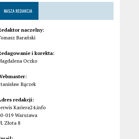
NASZA REDAKCJA
Redaktor naczelny:
Tomasz Barański
Redagowanie i korekta:
Magdalena Oczko
Webmaster:
Stanisław Bączek
Adres redakcji:
erwis Kariera24.info
00-019 Warszawa
l. Złota 8
Email: