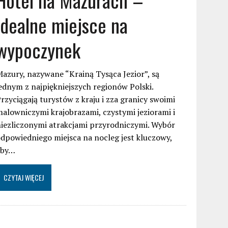
idealne miejsce na
wypoczynek
azury, nazywane “Krainą Tysąca Jezior”, są
ednym z najpiękniejszych regionów Polski.
rzyciągają turystów z kraju i zza granicy swoimi
alowniczymi krajobrazami, czystymi jeziorami i
iezliczonymi atrakcjami przyrodniczymi. Wybór
dpowiedniego miejsca na nocleg jest kluczowy,
aby…
CZYTAJ WIĘCEJ