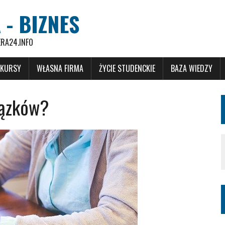
 - BIZNES
ERA24.INFO
 KURSY
WŁASNA FIRMA
ŻYCIE STUDENCKIE
BAZA WIEDZY
iązków?