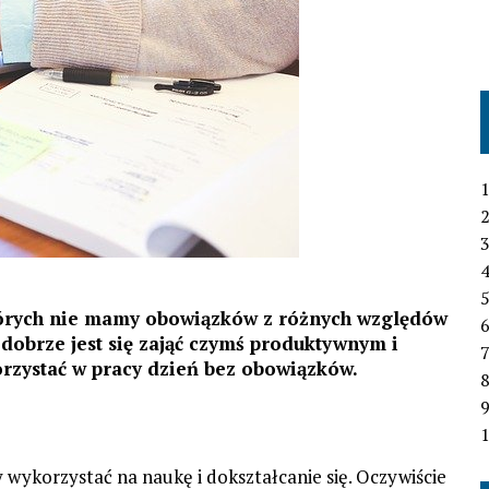
1
2
3
4
których nie mamy obowiązków z różnych względów
6
, dobrze jest się zająć czymś produktywnym i
7
orzystać w pracy dzień bez obowiązków.
1
ykorzystać na naukę i dokształcanie się. Oczywiście