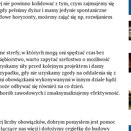
ej nie powinno kolidować z tym, czym zajmujemy się
gdy pełnimy dyżur i mamy jedynie spontaniczne
dowe horyzonty, możemy zająć się np. rozwijaniem
e strefy, w których mogą oni spędzać czas bez
dsiębiorstwo, warto zapytać szefostwo o możliwość
dzyskamy siły przed kolejnym projektem i damy
zypadku, gdy nie uzyskamy zgody na oddalenia się z
zymi obowiązkami wykonywanymi w innym dziale bądź
oże odbywać się również na co dzień.
chorób zawodowych i zmaksymalizujemy efektywność.
ej liczby obowiązków, dobrym pomysłem jest pomoc
łączące nas więzi i dołożymy cegiełkę do budowy