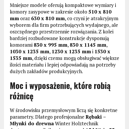
Mniejsze modele oferują kompaktowe wymiary i
komory zasypowe w zakresie około
510 x 810
mm
oraz
630 x 810 mm
, co czyni je atrakcyjnym
wyborem dla firm potrzebujących wydajnego, ale
oszczędnego przestrzennie rozwiązania. Z kolei
bardziej rozbudowane konstrukcje dysponują
komorami
830 x 995 mm
,
830 x 1145 mm
,
1030 x 1235 mm
,
1230 x 1235 mm
i
1530 x
1535 mm
, dzięki czemu mogą obsługiwać większe
ilości materiału i lepiej odpowiadają na potrzeby
dużych zakładów produkcyjnych.
Moc i wyposażenie, które robią
różnicę
W środowisku przemysłowym liczą się konkretne
parametry. Dlatego profesjonalne
Rębaki –
Młynki do drewna
Winter Holztechnik