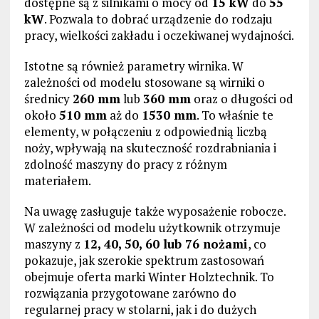
dostępne są z silnikami o mocy od
15 kW
do
55
kW
. Pozwala to dobrać urządzenie do rodzaju
pracy, wielkości zakładu i oczekiwanej wydajności.
Istotne są również parametry wirnika. W
zależności od modelu stosowane są wirniki o
średnicy
260 mm
lub
360 mm
oraz o długości od
około
510 mm
aż do
1530 mm
. To właśnie te
elementy, w połączeniu z odpowiednią liczbą
noży, wpływają na skuteczność rozdrabniania i
zdolność maszyny do pracy z różnym
materiałem.
Na uwagę zasługuje także wyposażenie robocze.
W zależności od modelu użytkownik otrzymuje
maszyny z
12, 40, 50, 60 lub 76 nożami
, co
pokazuje, jak szerokie spektrum zastosowań
obejmuje oferta marki Winter Holztechnik. To
rozwiązania przygotowane zarówno do
regularnej pracy w stolarni, jak i do dużych