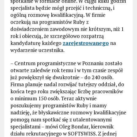
spotkanie w formacie online. W ciągu kilku godzin
specjalista będzie mógł przejść i techniczną, i
ogólną rozmowę kwalifikacyjną. W firmie
oczekują na programistów Ruby z
doświadczeniem zawodowym nie krótszym, niż 1
rok i obiecują, że szczegółowo rozpatrzą
kandydaturę każdego
zarejestrowanego
na
wydarzenie uczestnika.
– Centrum programistyczne w Poznaniu zostało
otwarte zaledwie rok temu i w tym czasie zespół
już powiększył się dwukrotnie – do 240 osób.
Firma planuje nadal rozwijać tutejszy oddział, do
końca tego roku zwiększając liczbę pracowników
o minimum 150 osób. Teraz aktywnie
poszukujemy programistów Ruby i mamy
nadzieję, że błyskawiczne rozmowy kwalifikacyjne
pomogą nam spotkać się z utalentowanymi
specjalistami – mówi Oleg Bondar, kierownik
działu rekrutacyjnego w SOFTSWISS. Z jednej