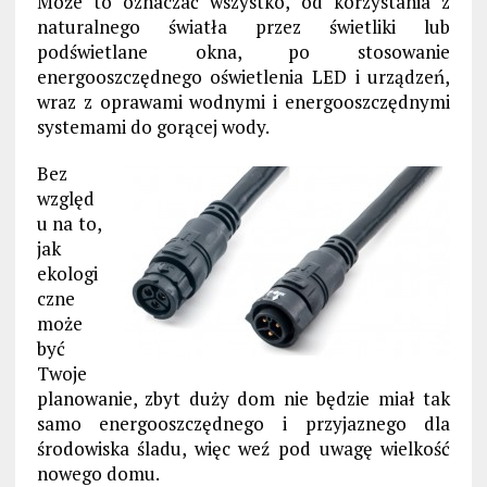
Może to oznaczać wszystko, od korzystania z
naturalnego światła przez świetliki lub
podświetlane okna, po stosowanie
energooszczędnego oświetlenia LED i urządzeń,
wraz z oprawami wodnymi i energooszczędnymi
systemami do gorącej wody.
Bez
względ
u na to,
jak
ekologi
czne
może
być
Twoje
planowanie, zbyt duży dom nie będzie miał tak
samo energooszczędnego i przyjaznego dla
środowiska śladu, więc weź pod uwagę wielkość
nowego domu.