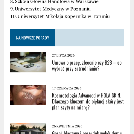
8. Szkoła Główna Handlowa w Warszawie
9. Uniwersytet Medyczny w Poznaniu
10. Uniwersytet Mikołaja Kopernika w Toruniu
NAJNOWSZE PORADY
27 LIPCA 2026
Umowa o pracę, zlecenie czy B2B – co
wybrać przy zatrudnianiu?
17 CZERWCA 2026
Kosmetologia Advanced w HOLA SKIN.
Dlaczego kluczem do pięknej skóry jest
plan szyty na miarę?
26 KWIETNIA 2026
Garaż blaszany i porządek wokół domu