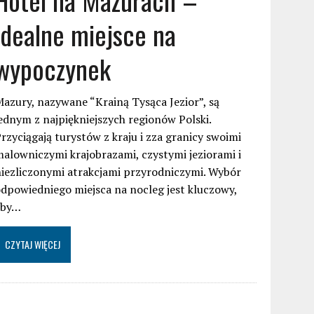
idealne miejsce na
wypoczynek
azury, nazywane “Krainą Tysąca Jezior”, są
ednym z najpiękniejszych regionów Polski.
rzyciągają turystów z kraju i zza granicy swoimi
alowniczymi krajobrazami, czystymi jeziorami i
iezliczonymi atrakcjami przyrodniczymi. Wybór
dpowiedniego miejsca na nocleg jest kluczowy,
aby…
CZYTAJ WIĘCEJ