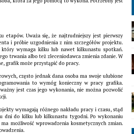
osoba, która za jego pomocą to wykona. Potrzebny jest
u etapów. Uważa się, że najtrudniejszy jest pierwszy
ienta i próbie uzgodnienia z nim szczegółów projektu.
, który wymaga kilku lub nawet kilkunastu spotkań.
jego trwania albo też zleceniodawca zmienia zdanie. W
, grafik może przystąpić do pracy.
erowych, często jednak dana osoba ma swoje ulubione
rogramowania to wymóg konieczny w pracy grafika.
 ważny jest czas jego wykonania, nie można pozwolić
cji.
ojekty wymagają różnego nakładu pracy i czasu, stąd
ku dni do kilku lub kilkunastu tygodni. Po wykonaniu
ami ma możliwość wprowadzenia kosmetycznych zmian.
rowadzenia.