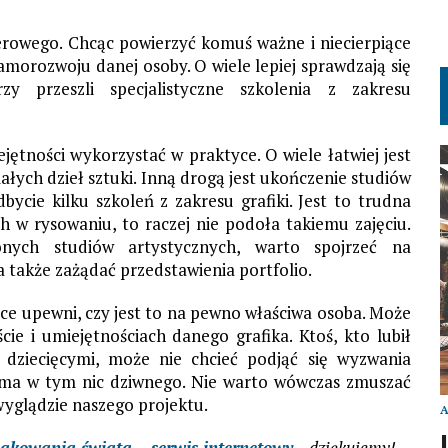
terowego. Chcąc powierzyć komuś ważne i niecierpiące
amorozwoju danej osoby. O wiele lepiej sprawdzają się
zy przeszli specjalistyczne szkolenia z zakresu
ejętności wykorzystać w praktyce. O wiele łatwiej jest
łych dzieł sztuki. Inną drogą jest ukończenie studiów
ycie kilku szkoleń z zakresu grafiki. Jest to trudna
łach w rysowaniu, to raczej nie podoła takiemu zajęciu.
nych studiów artystycznych, warto spojrzeć na
 także zażądać przedstawienia portfolio.
ce upewni, czy jest to na pewno właściwa osoba. Może
cie i umiejętnościach danego grafika. Ktoś, kto lubił
 dziecięcymi, może nie chcieć podjąć się wyzwania
 ma w tym nic dziwnego. Nie warto wówczas zmuszać
 wyglądzie naszego projektu.
akowania świata – serwis internetowy
– dziękujemy!