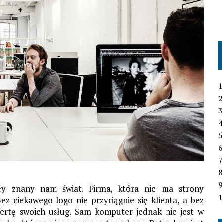
1
2
3
4
6
7
ły znany nam świat. Firma, która nie ma strony
1
Bez ciekawego logo nie przyciągnie się klienta, a bez
fertę swoich usług. Sam komputer jednak nie jest w