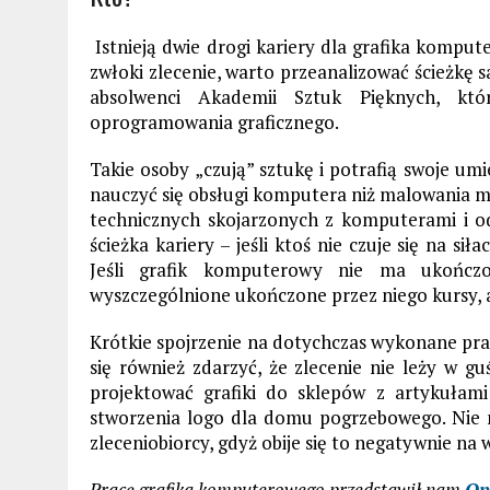
Istnieją dwie drogi kariery dla grafika kompu
zwłoki zlecenie, warto przeanalizować ścieżkę s
absolwenci Akademii Sztuk Pięknych, któr
oprogramowania graficznego.
Takie osoby „czują” sztukę i potrafią swoje umi
nauczyć się obsługi komputera niż malowania ma
technicznych skojarzonych z komputerami i odb
ścieżka kariery – jeśli ktoś nie czuje się na si
Jeśli grafik komputerowy nie ma ukończo
wyszczególnione ukończone przez niego kursy, a
Krótkie spojrzenie na dotychczas wykonane pra
się również zdarzyć, że zlecenie nie leży w guś
projektować grafiki do sklepów z artykułami
stworzenia logo dla domu pogrzebowego. Nie
zleceniobiorcy, gdyż obije się to negatywnie na
Pracę grafika komputerowego przedstawił nam
Op