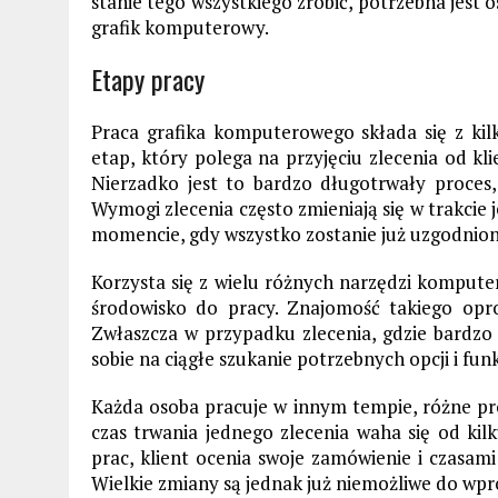
stanie tego wszystkiego zrobić, potrzebna jest 
grafik komputerowy.
Etapy pracy
Praca grafika komputerowego składa się z kilk
etap, który polega na przyjęciu zlecenia od kl
Nierzadko jest to bardzo długotrwały proces
Wymogi zlecenia często zmieniają się w trakcie 
momencie, gdy wszystko zostanie już uzgodnione
Korzysta się z wielu różnych narzędzi komput
środowisko do pracy. Znajomość takiego op
Zwłaszcza w przypadku zlecenia, gdzie bardzo
sobie na ciągłe szukanie potrzebnych opcji i funk
Każda osoba pracuje w innym tempie, różne pr
czas trwania jednego zlecenia waha się od kil
prac, klient ocenia swoje zamówienie i czas
Wielkie zmiany są jednak już niemożliwe do wp