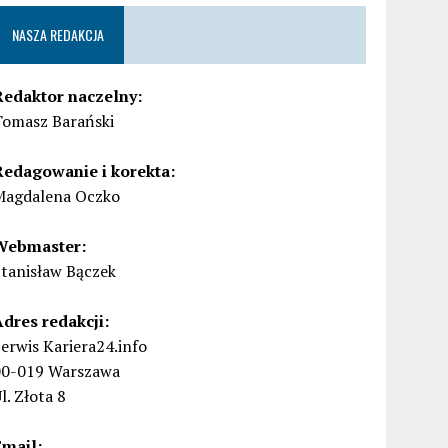
NASZA REDAKCJA
Redaktor naczelny:
Tomasz Barański
Redagowanie i korekta:
Magdalena Oczko
Webmaster:
Stanisław Bączek
Adres redakcji:
erwis Kariera24.info
00-019 Warszawa
l. Złota 8
Email: