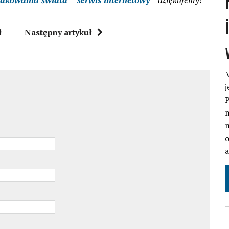
ł
Następny artykuł
M
j
P
m
n
o