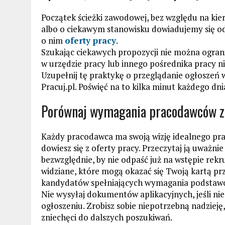
Początek ścieżki zawodowej, bez względu na kie
albo o ciekawym stanowisku dowiadujemy się od
o nim
oferty pracy
.
Szukając ciekawych propozycji nie można ograni
w urzędzie pracy lub innego pośrednika pracy ni
Uzupełnij tę praktykę o przeglądanie ogłoszeń 
Pracuj.pl. Poświęć na to kilka minut każdego dni
Porównaj wymagania pracodawców z
Każdy pracodawca ma swoją wizję idealnego prac
dowiesz się z oferty pracy. Przeczytaj ją uważni
bezwzględnie, by nie odpaść już na wstępie rekr
widziane, które mogą okazać się Twoją kartą pr
kandydatów spełniających wymagania podstaw
Nie wysyłaj dokumentów aplikacyjnych, jeśli ni
ogłoszeniu. Zrobisz sobie niepotrzebną nadzieję,
zniechęci do dalszych poszukiwań.