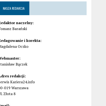
NASZA REDAKCJA
Redaktor naczelny:
Tomasz Barański
Redagowanie i korekta:
Magdalena Oczko
Webmaster:
Stanisław Bączek
Adres redakcji:
erwis Kariera24.info
00-019 Warszawa
l. Złota 8
Email: