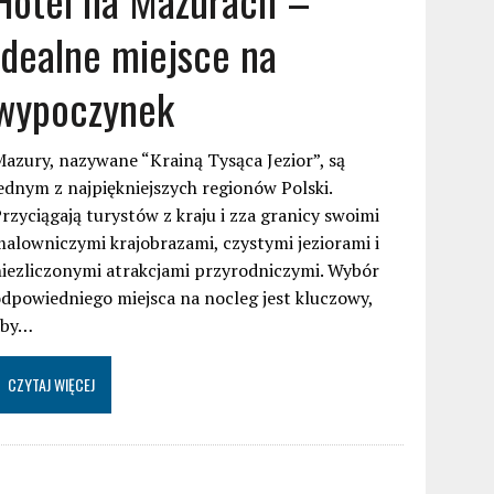
idealne miejsce na
wypoczynek
azury, nazywane “Krainą Tysąca Jezior”, są
ednym z najpiękniejszych regionów Polski.
rzyciągają turystów z kraju i zza granicy swoimi
alowniczymi krajobrazami, czystymi jeziorami i
iezliczonymi atrakcjami przyrodniczymi. Wybór
dpowiedniego miejsca na nocleg jest kluczowy,
aby…
CZYTAJ WIĘCEJ