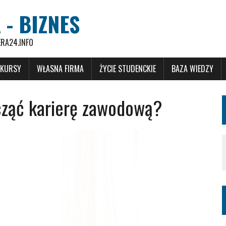
 - BIZNES
ERA24.INFO
 KURSY
WŁASNA FIRMA
ŻYCIE STUDENCKIE
BAZA WIEDZY
cząć karierę zawodową?