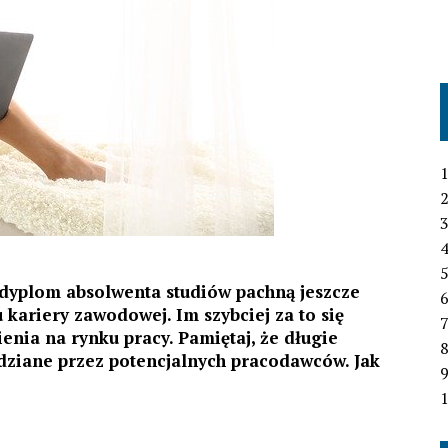
1
2
3
4
 dyplom absolwenta studiów pachną jeszcze
6
 kariery zawodowej. Im szybciej za to się
7
enia na rynku pracy. Pamiętaj, że długie
idziane przez potencjalnych pracodawców. Jak
1