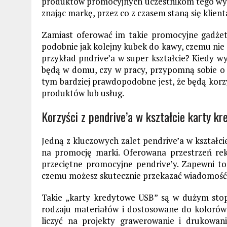
produktów promocyjnych uczestnikom tego wyda
znając markę, przez co z czasem staną się klient
Zamiast oferować im takie promocyjne gadżety
podobnie jak kolejny kubek do kawy, czemu nie 
przykład pndrive’a w super kształcie? Kiedy wy
będą w domu, czy w pracy, przypomną sobie o T
tym bardziej prawdopodobne jest, że będą korz
produktów lub usług.
Korzyści z pendrive’a w kształcie karty kr
Jedną z kluczowych zalet pendrive’a w kształci
na promocję marki. Oferowana przestrzeń rek
przeciętne promocyjne pendrive’y. Zapewni to 
czemu możesz skutecznie przekazać wiadomość
Takie „karty kredytowe USB” są w dużym sto
rodzaju materiałów i dostosowane do kolorów 
liczyć na projekty grawerowanie i drukowan