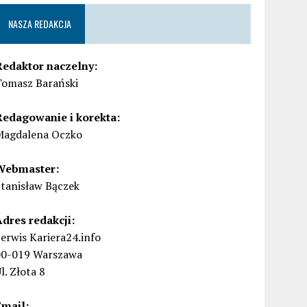
NASZA REDAKCJA
Redaktor naczelny:
Tomasz Barański
Redagowanie i korekta:
Magdalena Oczko
Webmaster:
Stanisław Bączek
Adres redakcji:
erwis Kariera24.info
00-019 Warszawa
l. Złota 8
Email: