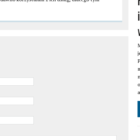
M
j
P
m
n
o