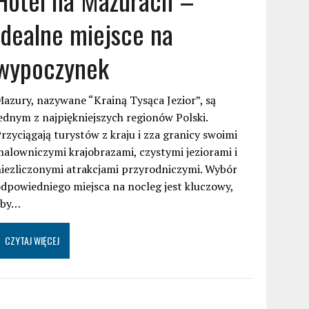
idealne miejsce na
wypoczynek
azury, nazywane “Krainą Tysąca Jezior”, są
ednym z najpiękniejszych regionów Polski.
rzyciągają turystów z kraju i zza granicy swoimi
alowniczymi krajobrazami, czystymi jeziorami i
iezliczonymi atrakcjami przyrodniczymi. Wybór
dpowiedniego miejsca na nocleg jest kluczowy,
aby…
CZYTAJ WIĘCEJ