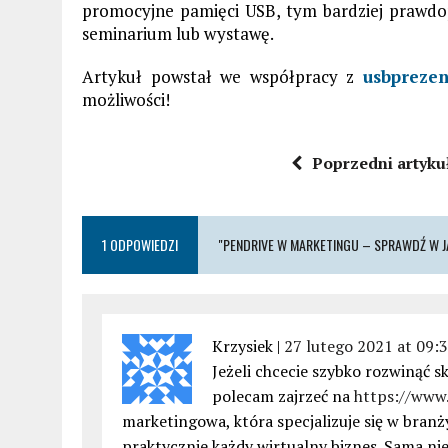
promocyjne pamięci USB, tym bardziej prawdop
seminarium lub wystawę.
Artykuł powstał we współpracy z
usbprezen
możliwości!
Poprzedni artyku
1 ODPOWIEDZI
"PENDRIVE W MARKETINGU – SPRAWDŹ W JA
Krzysiek |
27 lutego 2021 at 09:
Jeżeli chcecie szybko rozwinąć s
polecam zajrzeć na
https://www.
marketingowa, która specjalizuje się w branż
praktycznie każdy wirtualny biznes. Sama ni