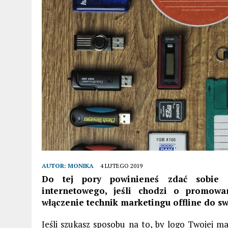
AUTOR:
MONIKA
4 LUTEGO 2019
Do tej pory powinieneś zdać sobie 
internetowego, jeśli chodzi o promowa
włączenie technik marketingu offline do swo
Jeśli szukasz sposobu na to, by logo Twojej m