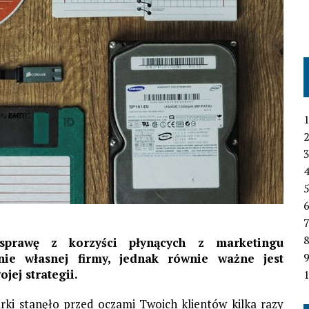
1
2
3
4
6
7
sprawę z korzyści płynących z marketingu
nie własnej firmy, jednak równie ważne jest
jej strategii.
1
arki stanęło przed oczami Twoich klientów kilka razy