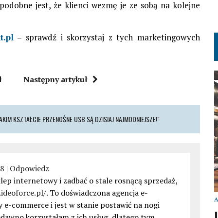
odobne jest, że klienci wezmę je ze sobą na kolejne
t.pl
– sprawdź i skorzystaj z tych marketingowych
ł
Następny artykuł
KIM KSZTAŁCIE PRZENOŚNE USB SĄ DZISIAJ NAJMODNIEJSZE!"
38
|
Odpowiedz
klep internetowy i zadbać o stale rosnącą sprzedaż,
ideoforce.pl/
. To doświadczona agencja e-
y e-commerce i jest w stanie postawić na nogi
edawno korzystałam z ich usług, dlatego tym