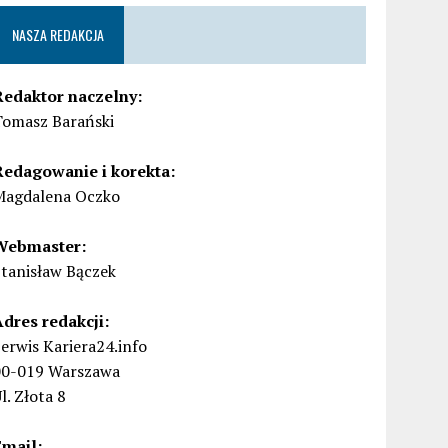
NASZA REDAKCJA
Redaktor naczelny:
Tomasz Barański
Redagowanie i korekta:
Magdalena Oczko
Webmaster:
Stanisław Bączek
Adres redakcji:
erwis Kariera24.info
00-019 Warszawa
l. Złota 8
Email: