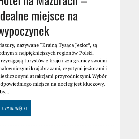
idealne miejsce na
wypoczynek
azury, nazywane “Krainą Tysąca Jezior”, są
ednym z najpiękniejszych regionów Polski.
rzyciągają turystów z kraju i zza granicy swoimi
alowniczymi krajobrazami, czystymi jeziorami i
iezliczonymi atrakcjami przyrodniczymi. Wybór
dpowiedniego miejsca na nocleg jest kluczowy,
aby…
CZYTAJ WIĘCEJ