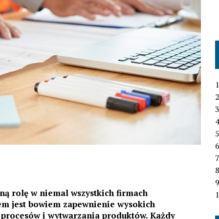
1
2
3
4
6
7
tną rolę w niemal wszystkich firmach
1
iem jest bowiem zapewnienie wysokich
 procesów i wytwarzania produktów. Każdy