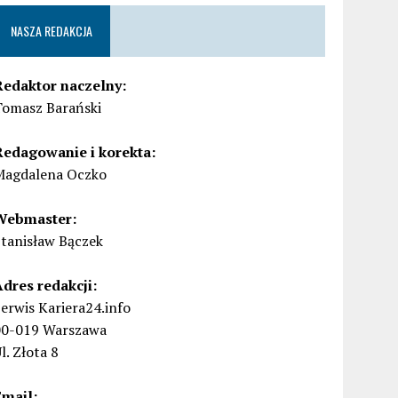
NASZA REDAKCJA
Redaktor naczelny:
Tomasz Barański
Redagowanie i korekta:
Magdalena Oczko
Webmaster:
Stanisław Bączek
Adres redakcji:
erwis Kariera24.info
00-019 Warszawa
l. Złota 8
Email: