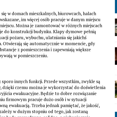
 się w domach mieszkalnych, biurowcach, halach
 wskazane, im więcej osób pracuje w danym miejscu
 miejscu. Można je zamontować w różnych miejscach
je do konstrukcji budynku. Klapy dymowe pełnią
acji pożaru, wybuchu, ulatniania się jakichś
a. Otwierają się automatycznie w momencie, gdy
bstancje z pomieszczenia i zapewniają większe
ebywają w pomieszczeniu.
poro innych funkcji. Przede wszystkim, zwykle są
 dzięki czemu można je wykorzystać do doświetlenia
yjścia ewakuacyjne. Będzie to dobre rozwiązanie
iu firmowym pracuje dużo osób i w sytuacji
awną ewakuacją. Trzeba jednak pamiętać, że jakość,
ależy w dużym stopniu od tego, jak zostaną