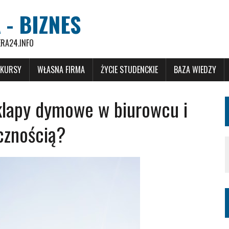
 - BIZNES
ERA24.INFO
 KURSY
WŁASNA FIRMA
ŻYCIE STUDENCKIE
BAZA WIEDZY
klapy dymowe w biurowcu i
cznością?