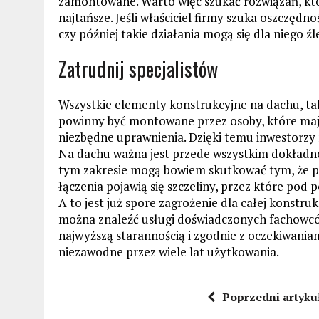
zamontowane. Warto więc szukać rozwiązań, któ
najtańsze. Jeśli właściciel firmy szuka oszczęd
czy później takie działania mogą się dla niego źl
Zatrudnij specjalistów
Wszystkie elementy konstrukcyjne na dachu, taki
powinny być montowane przez osoby, które mają
niezbędne uprawnienia. Dzięki temu inwestorzy
Na dachu ważna jest przede wszystkim dokładnoś
tym zakresie mogą bowiem skutkować tym, że po
łączenia pojawią się szczeliny, przez które pod 
A to jest już spore zagrożenie dla całej konstru
można znaleźć usługi doświadczonych fachowcó
najwyższą starannością i zgodnie z oczekiwania
niezawodne przez wiele lat użytkowania.
Poprzedni artyku