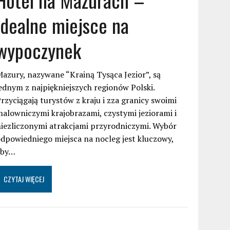
idealne miejsce na
wypoczynek
azury, nazywane “Krainą Tysąca Jezior”, są
ednym z najpiękniejszych regionów Polski.
rzyciągają turystów z kraju i zza granicy swoimi
alowniczymi krajobrazami, czystymi jeziorami i
iezliczonymi atrakcjami przyrodniczymi. Wybór
dpowiedniego miejsca na nocleg jest kluczowy,
aby…
CZYTAJ WIĘCEJ