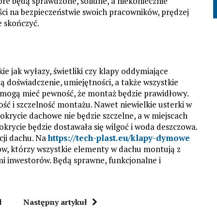
re będą sprawdzone, solidne, a niekoniecznie
ności na bezpieczeństwie swoich pracowników, prędzej
e skończyć.
e jak wyłazy, świetliki czy klapy oddymiające
 doświadczenie, umiejętności, a także wszystkie
 mogą mieć pewność, że montaż będzie prawidłowy.
ć i szczelność montażu. Nawet niewielkie usterki w
krycie dachowe nie będzie szczelne, a w miejscach
pokrycie będzie dostawała się wilgoć i woda deszczowa.
kcji dachu. Na
https://tech-plast.eu/klapy-dymowe
w, którzy wszystkie elementy w dachu montują z
mi inwestorów. Będą sprawne, funkcjonalne i
ł
Następny artykuł