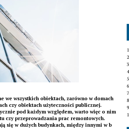
1
2
3
4
6
7
tne we wszystkich obiektach, zarówno w domach
ach czy obiektach użyteczności publicznej.
tycznie pod każdym względem, warto więc o nim
1
ktu czy przeprowadzania prac remontowych.
ją się w dużych budynkach, między innymi w b