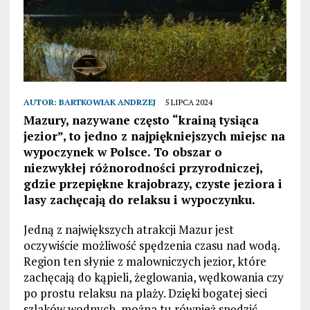
AUTOR:
BARTKOWIAK ANDRZEJ
5 LIPCA 2024
Mazury, nazywane często “krainą tysiąca
jezior”, to jedno z najpiękniejszych miejsc na
wypoczynek w Polsce. To obszar o
niezwykłej różnorodności przyrodniczej,
gdzie przepiękne krajobrazy, czyste jeziora i
lasy zachęcają do relaksu i wypoczynku.
Jedną z największych atrakcji Mazur jest
oczywiście możliwość spędzenia czasu nad wodą.
Region ten słynie z malowniczych jezior, które
zachęcają do kąpieli, żeglowania, wędkowania czy
po prostu relaksu na plaży. Dzięki bogatej sieci
szlaków wodnych, można tu również spędzić