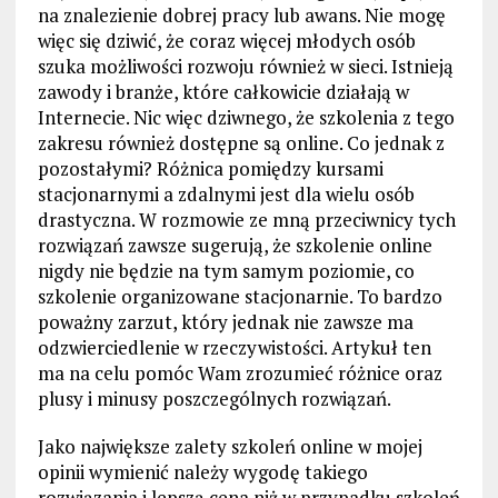
na znalezienie dobrej pracy lub awans. Nie mogę
więc się dziwić, że coraz więcej młodych osób
szuka możliwości rozwoju również w sieci. Istnieją
zawody i branże, które całkowicie działają w
Internecie. Nic więc dziwnego, że szkolenia z tego
zakresu również dostępne są online. Co jednak z
pozostałymi? Różnica pomiędzy kursami
stacjonarnymi a zdalnymi jest dla wielu osób
drastyczna. W rozmowie ze mną przeciwnicy tych
rozwiązań zawsze sugerują, że szkolenie online
nigdy nie będzie na tym samym poziomie, co
szkolenie organizowane stacjonarnie. To bardzo
poważny zarzut, który jednak nie zawsze ma
odzwierciedlenie w rzeczywistości. Artykuł ten
ma na celu pomóc Wam zrozumieć różnice oraz
plusy i minusy poszczególnych rozwiązań.
Jako największe zalety szkoleń online w mojej
opinii wymienić należy wygodę takiego
rozwiązania i lepszą cena niż w przypadku szkoleń