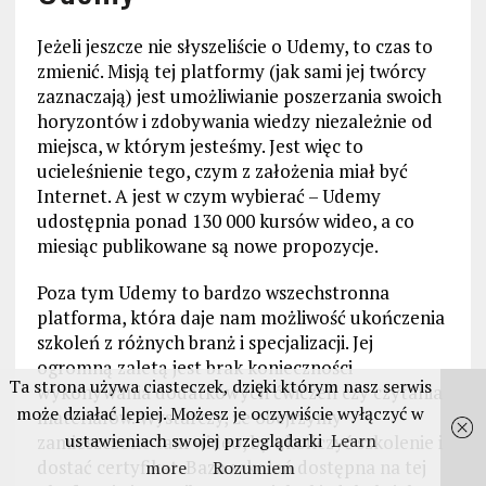
Jeżeli jeszcze nie słyszeliście o Udemy, to czas to
zmienić. Misją tej platformy (jak sami jej twórcy
zaznaczają) jest umożliwianie poszerzania swoich
horyzontów i zdobywania wiedzy niezależnie od
miejsca, w którym jesteśmy. Jest więc to
ucieleśnienie tego, czym z założenia miał być
Internet. A jest w czym wybierać – Udemy
udostępnia ponad 130 000 kursów wideo, a co
miesiąc publikowane są nowe propozycje.
Poza tym Udemy to bardzo wszechstronna
platforma, która daje nam możliwość ukończenia
szkoleń z różnych branż i specjalizacji. Jej
ogromną zaletą jest brak konieczności
Ta strona używa ciasteczek, dzięki którym nasz serwis
wykonywania dodatkowych ćwiczeń czy czytania
może działać lepiej. Możesz je oczywiście wyłączyć w
materiałów. Wystarczy, że obejrzymy
ustawieniach swojej przeglądarki
Learn
zamieszczone tam wideo, by ukończyć szkolenie i
dostać certyfikat. Baza szkoleń dostępna na tej
more
Rozumiem