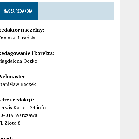
NASZA REDAKCJA
Redaktor naczelny:
Tomasz Barański
Redagowanie i korekta:
Magdalena Oczko
Webmaster:
Stanisław Bączek
Adres redakcji:
erwis Kariera24.info
00-019 Warszawa
l. Złota 8
Email: