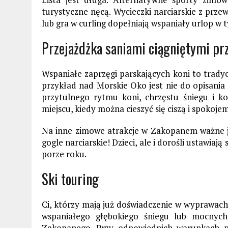
turystyczne nęcą. Wycieczki narciarskie z prz
lub gra w curling dopełniają wspaniały urlop w ty
Przejażdżka saniami ciągniętymi prz
Wspaniałe zaprzęgi parskających koni to trad
przykład nad Morskie Oko jest nie do opisania
przytulnego rytmu koni, chrzęstu śniegu i k
miejscu, kiedy można cieszyć się ciszą i spokoj
Na inne zimowe atrakcje w Zakopanem ważne jes
gogle narciarskie! Dzieci, ale i dorośli ustawiaj
porze roku.
Ski touring
Ci, którzy mają już doświadczenie w wyprawach
wspaniałego głębokiego śniegu lub mocnyc
Zakopanego. Przy odpowiednich warunkach po