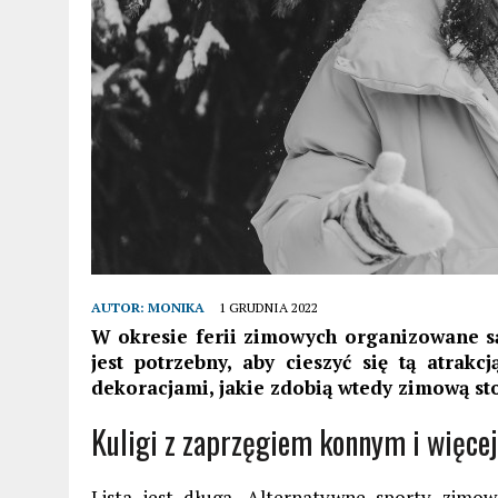
AUTOR:
MONIKA
1 GRUDNIA 2022
W okresie ferii zimowych organizowane są
jest potrzebny, aby cieszyć się tą atra
dekoracjami, jakie zdobią wtedy zimową sto
Kuligi z zaprzęgiem konnym i więcej
Lista jest długa. Alternatywne sporty zimo