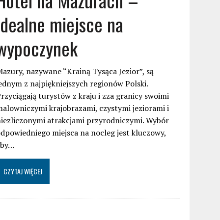
idealne miejsce na
wypoczynek
azury, nazywane “Krainą Tysąca Jezior”, są
ednym z najpiękniejszych regionów Polski.
rzyciągają turystów z kraju i zza granicy swoimi
alowniczymi krajobrazami, czystymi jeziorami i
iezliczonymi atrakcjami przyrodniczymi. Wybór
dpowiedniego miejsca na nocleg jest kluczowy,
aby…
CZYTAJ WIĘCEJ