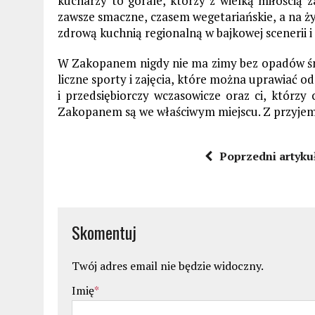
kucharzy to górale, którzy z wielką miłością z
zawsze smaczne, czasem wegetariańskie, a na ż
zdrową kuchnią regionalną w bajkowej scenerii i
W Zakopanem
nigdy nie ma zimy bez opadów śn
liczne sporty i zajęcia, które można uprawiać o
i przedsiębiorczy wczasowicze oraz ci, którzy 
Zakopanem są we właściwym miejscu. Z przyjemno
Poprzedni artyku
Skomentuj
Twój adres email nie będzie widoczny.
Imię
*