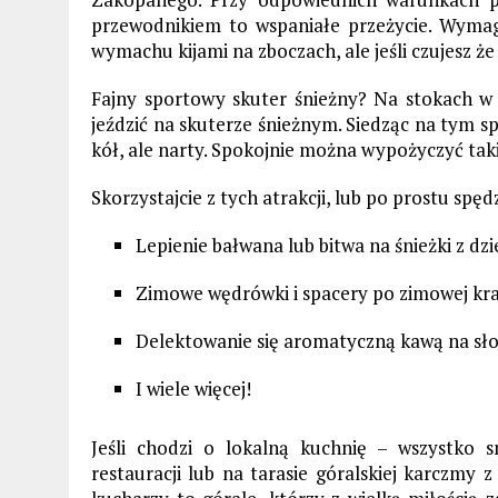
przewodnikiem to wspaniałe przeżycie. Wyma
wymachu kijami na zboczach, ale jeśli czujesz że
Fajny sportowy skuter śnieżny? Na stokach w
jeździć na skuterze śnieżnym. Siedząc na tym spr
kół, ale narty. Spokojnie można wypożyczyć tak
Skorzystajcie z tych atrakcji, lub po prostu spę
Lepienie bałwana lub bitwa na śnieżki z dz
Zimowe wędrówki i spacery po zimowej kra
Delektowanie się aromatyczną kawą na sł
I wiele więcej!
Jeśli chodzi o lokalną kuchnię – wszystko 
restauracji lub na tarasie góralskiej karczmy