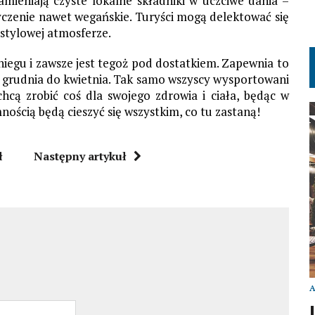
amieniają czyste lokalne składniki w uczciwe dania –
yczenie nawet wegańskie. Turyści
mogą delektować się
 stylowej atmosferze.
iegu i zawsze jest
tegoż
pod dostatkiem. Zapewnia to
d grudnia do kwietnia.
Tak samo wszyscy wysportowani
chcą zrobić coś dla swojego zdrowia i ciała, będąc w
ścią będą cieszyć się wszystkim, co tu zastaną!
ł
Następny artykuł