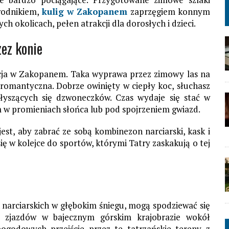
ewodnikiem,
kulig w Zakopanem
zaprzęgiem konnym
ch okolicach, pełen atrakcji dla dorosłych i dzieci.
ez konie
ycja w Zakopanem. Taka wyprawa przez zimowy las na
 romantyczna. Dobrze owinięty w ciepły koc, słuchasz
ołyszących się dzwoneczków. Czas wydaje się stać w
em w promieniach słońca lub pod spojrzeniem gwiazd.
t, aby zabrać ze sobą kombinezon narciarski, kask i
ą się w kolejce do sportów, którymi Tatry zaskakują o tej
 narciarskich w głębokim śniegu, mogą spodziewać się
h zjazdów w bajecznym górskim krajobrazie wokół
godowych przejście przez te tatrzańskie tereny z