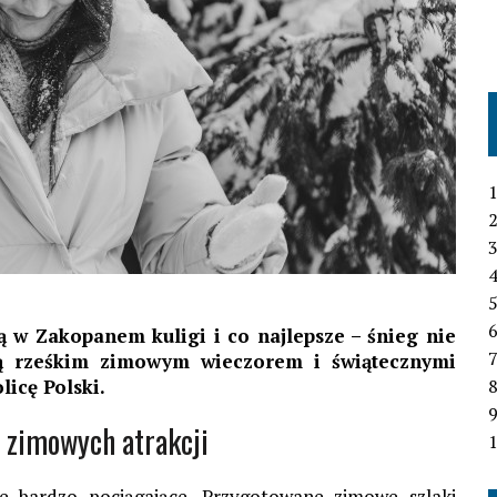
1
2
3
4
6
 w Zakopanem kuligi i co najlepsze – śnieg nie
7
kcją rześkim zimowym wieczorem i świątecznymi
licę Polski.
 zimowych atrakcji
1
we bardzo pociągające. Przygotowane zimowe szlaki