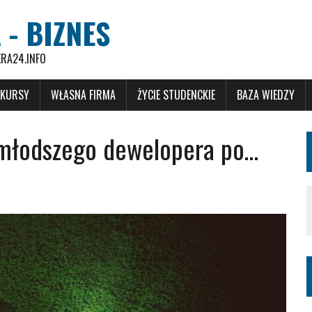
 - BIZNES
ERA24.INFO
 KURSY
WŁASNA FIRMA
ŻYCIE STUDENCKIE
BAZA WIEDZY
 młodszego dewelopera po…