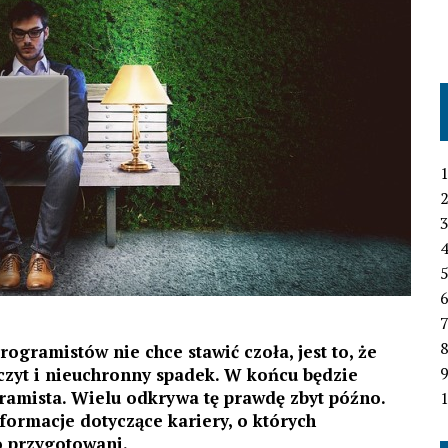
1
2
3
4
6
7
rogramistów nie chce stawić czoła, jest to, że
czyt i nieuchronny spadek. W końcu będzie
gramista. Wielu odkrywa tę prawdę zbyt późno.
1
ormacje dotyczące kariery, o których
o przygotowani.