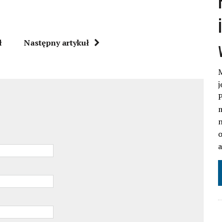
ł
Następny artykuł
M
j
P
m
n
o