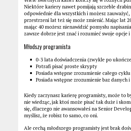
Niektóre kariery nawet pomijają szczeble drabin
odpowiednie dla wszystkich i możesz zauważyć,
przestrzeni lat też się może zmienić. Mając lat
mając 40 możesz nienawidzić pomysłu napisania
zawsze dobrze jest znać i rozumieć swoje opcje i
Młodszy programista
0-3 lata doświadczenia (zwykle po ukończ
Potrafi pisać proste skrypty
Posiada wstępne zrozumienie całego cyklu ż
Posiada wstępne zrozumienie baz danych i us
Kiedy zaczynasz karierę programisty, może to by
nie wiedząc, jak ktoś może pisać tak duże i sko
się, dlaczego nie awansowałeś na Senior Develo
myślisz, że robisz to samo, co oni.
Ale cechą młodszego programisty jest brak doświ