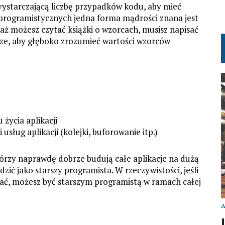
a wystarczającą liczbę przypadków kodu, aby mieć
programistycznych jedna forma mądrości znana jest
ż możesz czytać książki o wzorcach, musisz napisać
rze, aby głęboko zrozumieć wartości wzorców
życia aplikacji
sług aplikacji (kolejki, buforowanie itp.)
tórzy naprawdę dobrze budują całe aplikacje na dużą
ić jako starszy programista. W rzeczywistości, jeśli
ować, możesz być starszym programistą w ramach całej