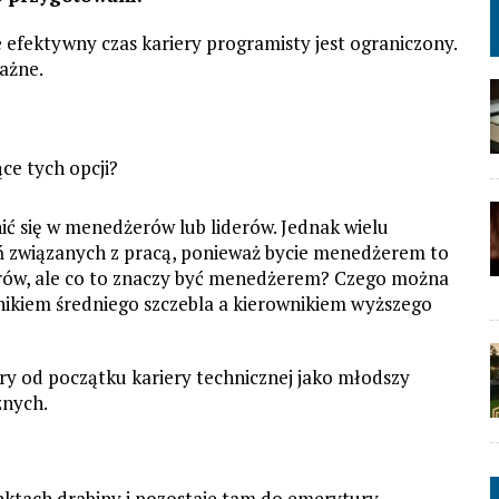
 efektywny czas kariery programisty jest ograniczony.
ważne.
ące tych opcji?
ć się w menedżerów lub liderów. Jednak wielu
 związanych z pracą, ponieważ bycie menedżerem to
rów, ale co to znaczy być menedżerem? Czego można
wnikiem średniego szczebla a kierownikiem wyższego
ry od początku kariery technicznej jako młodszy
znych.
nktach drabiny i pozostaje tam do emerytury.