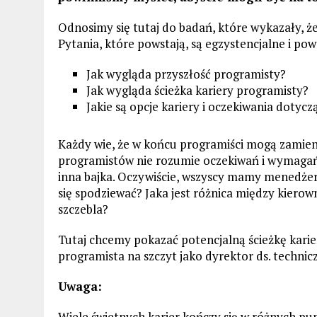
Odnosimy się tutaj do badań, które wykazały, że
Pytania, które powstają, są egzystencjalne i po
Jak wygląda przyszłość programisty?
Jak wygląda ścieżka kariery programisty?
Jakie są opcje kariery i oczekiwania dotycz
Każdy wie, że w końcu programiści mogą zamieni
programistów nie rozumie oczekiwań i wymagań
inna bajka. Oczywiście, wszyscy mamy menedże
się spodziewać? Jaka jest różnica między kiero
szczebla?
Tutaj chcemy pokazać potencjalną ścieżkę karie
programista na szczyt jako dyrektor ds. technic
Uwaga:
Wiele świetnych karier kończy się w różnych pu