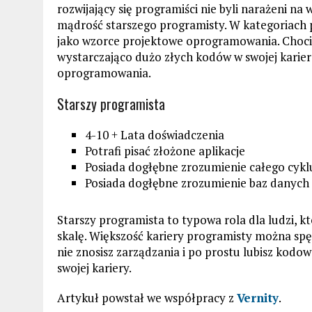
rozwijający się programiści nie byli narażeni n
mądrość starszego programisty. W kategoriach 
jako wzorce projektowe oprogramowania. Chocia
wystarczająco dużo złych kodów w swojej karie
oprogramowania.
Starszy programista
4-10 + Lata doświadczenia
Potrafi pisać złożone aplikacje
Posiada dogłębne zrozumienie całego cyklu 
Posiada dogłębne zrozumienie baz danych i u
Starszy programista to typowa rola dla ludzi, k
skalę. Większość kariery programisty można spędz
nie znosisz zarządzania i po prostu lubisz kod
swojej kariery.
Artykuł powstał we współpracy z
Vernity
.