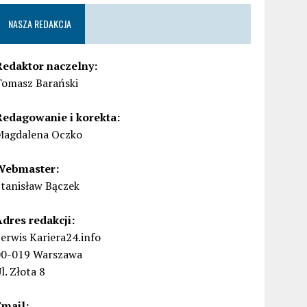
NASZA REDAKCJA
Redaktor naczelny:
Tomasz Barański
Redagowanie i korekta:
Magdalena Oczko
Webmaster:
Stanisław Bączek
Adres redakcji:
erwis Kariera24.info
00-019 Warszawa
l. Złota 8
Email: