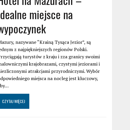
idealne miejsce na
wypoczynek
azury, nazywane “Krainą Tysąca Jezior”, są
ednym z najpiękniejszych regionów Polski.
rzyciągają turystów z kraju i zza granicy swoimi
alowniczymi krajobrazami, czystymi jeziorami i
iezliczonymi atrakcjami przyrodniczymi. Wybór
dpowiedniego miejsca na nocleg jest kluczowy,
aby…
CZYTAJ WIĘCEJ