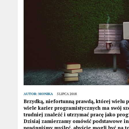
AUTOR:
MONIKA
5 LIPCA 2018
Brzydką, niefortunną prawdą, której wielu p
wiele karier programistycznych ma swój sz
trudniej znaleźć i utrzymać pracę jako pro
Dzisiaj zamierzamy omówić podstawowe inf
powinniśmy myśleć, abyście mogli być na t