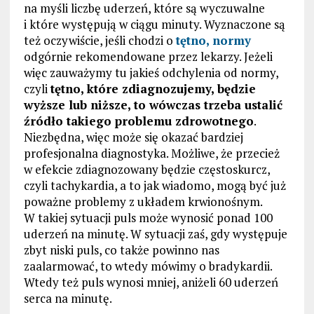
na myśli liczbę uderzeń, które są wyczuwalne
i które występują w ciągu minuty. Wyznaczone są
też oczywiście, jeśli chodzi o
tę
tno, norm
y
odgórnie rekomendowane przez lekarzy. Jeżeli
więc zauważymy tu jakieś odchylenia od normy,
czyli
tętno, które zdiagnozujemy, będzie
wyższe lub niższe, to wówczas trzeba ustalić
źródło takiego problemu zdrowotnego
.
Niezbędna, więc może się okazać bardziej
profesjonalna diagnostyka. Możliwe, że przecież
w efekcie zdiagnozowany będzie częstoskurcz,
czyli tachykardia, a to jak wiadomo, mogą być już
poważne problemy z układem krwionośnym.
W takiej sytuacji puls może wynosić ponad 100
uderzeń na minutę. W sytuacji zaś, gdy występuje
zbyt niski puls, co także powinno nas
zaalarmować, to wtedy mówimy o bradykardii.
Wtedy też puls wynosi mniej, aniżeli 60 uderzeń
serca na minutę.