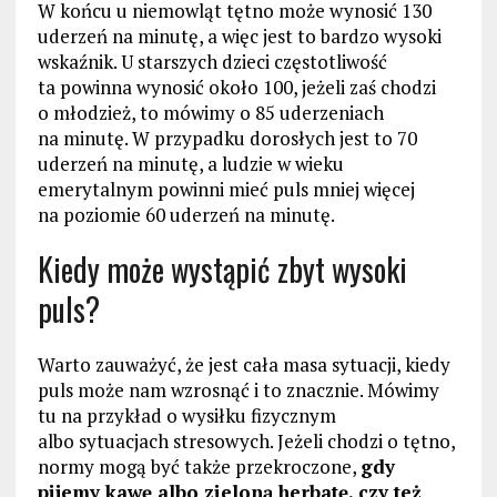
W końcu u niemowląt tętno może wynosić 130
uderzeń na minutę, a więc jest to bardzo wysoki
wskaźnik. U starszych dzieci częstotliwość
ta powinna wynosić około 100, jeżeli zaś chodzi
o młodzież, to mówimy o 85 uderzeniach
na minutę. W przypadku dorosłych jest to 70
uderzeń na minutę, a ludzie w wieku
emerytalnym powinni mieć puls mniej więcej
na poziomie 60 uderzeń na minutę.
Kiedy może wystąpić zbyt wysoki
puls?
Warto zauważyć, że jest cała masa sytuacji, kiedy
puls może nam wzrosnąć i to znacznie. Mówimy
tu na przykład o wysiłku fizycznym
albo sytuacjach stresowych. Jeżeli chodzi o tętno,
normy mogą być także przekroczone,
gdy
pijemy kawę albo zieloną herbatę, czy też