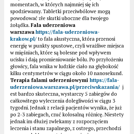
momentach, w których najmniej się ich
spodziewamy. Tabletki przeciwbólowe mogą
powodować złe skutki uboczne dla twojego
żołądka.
Fala uderzeniowa
warszawa
https://fala-uderzeniowa-
krakow.pl/
to fala akustyczna, która przenosi
energię w punkty spustowe, czyli wrażliwe miejsca
w mięśniach, które są bolesne pod wpływem
ucisku i dają promieniowanie bólu. Po przyłożeniu
głowicy, fala wnika w ludzkie ciało na głębokość
kilku centymetrów w ciągu około 10 nanosekund.
Terapia falami uderzeniowymi
https://fala-
uderzeniowa.warszawa.pl/przeciwskazania/
j
est bardzo skuteczna, wystarczy 5 zabiegów do
całkowitego wyleczenia dolegliwości w ciągu 3
tygodni. Jednak z relacji pacjentów wynika, że już
po 2-3 zabiegach, czuć kolosalną różnicę. Niestety
jednak im dłużej zwlekamy z rozpoczęciem
leczenia i stanu zapalnego, z ostrego, przechodzi