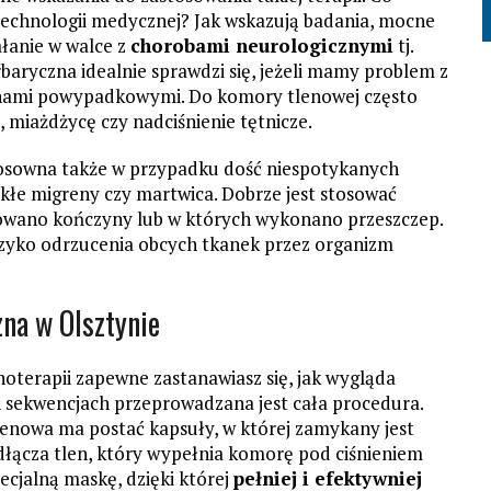
 technologii medycznej? Jak wskazują badania, mocne
ałanie w walce z
chorobami neurologicznymi
tj.
aryczna idealnie sprawdzi się, jeżeli mamy problem z
ranami powypadkowymi. Do komory tlenowej często
, miażdżycę czy nadciśnienie tętnicze.
osowna także w przypadku dość niespotykanych
lekłe migreny czy martwica. Dobrze jest stosować
owano kończyny lub w których wykonano przeszczep.
ryzyko odrzucenia obcych tkanek przez organizm
na w Olsztynie
noterapii zapewne zastanawiasz się, jak wygląda
h sekwencjach przeprowadzana jest cała procedura.
enowa ma postać kapsuły, w której zamykany jest
dłącza tlen, który wypełnia komorę pod ciśnieniem
ecjalną maskę, dzięki której
pełniej i efektywniej