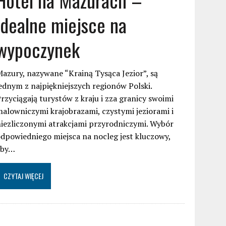
idealne miejsce na
wypoczynek
azury, nazywane “Krainą Tysąca Jezior”, są
ednym z najpiękniejszych regionów Polski.
rzyciągają turystów z kraju i zza granicy swoimi
alowniczymi krajobrazami, czystymi jeziorami i
iezliczonymi atrakcjami przyrodniczymi. Wybór
dpowiedniego miejsca na nocleg jest kluczowy,
aby…
CZYTAJ WIĘCEJ