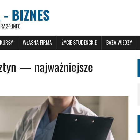
 - BIZNES
ERA24.INFO
 KURSY
WŁASNA FIRMA
ŻYCIE STUDENCKIE
BAZA WIEDZY
ztyn — najważniejsze