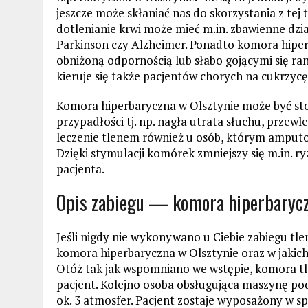
jeszcze może skłaniać nas do skorzystania z tej
dotlenianie krwi może mieć m.in. zbawienne dzi
Parkinson czy Alzheimer. Ponadto komora hiperb
obniżoną odpornością lub słabo gojącymi się 
kieruje się także pacjentów chorych na cukrzycę
Komora hiperbaryczna w Olsztynie może być st
przypadłości tj. np. nagła utrata słuchu, przew
leczenie tlenem również u osób, którym amput
Dzięki stymulacji komórek zmniejszy się m.in. 
pacjenta.
Opis zabiegu — komora hiperbarycz
Jeśli nigdy nie wykonywano u Ciebie zabiegu tle
komora hiperbaryczna w Olsztynie oraz w jakic
Otóż tak jak wspomniano we wstępie, komora tl
pacjent. Kolejno osoba obsługująca maszynę po
ok. 3 atmosfer. Pacjent zostaje wyposażony w sp