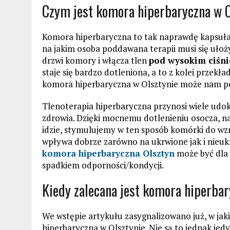
Czym jest komora hiperbaryczna w O
Komora hiperbaryczna to tak naprawdę kapsuła,
na jakim osoba poddawana terapii musi się ułoży
drzwi komory i włącza tlen
pod wysokim ciśn
staje się bardzo dotleniona, a to z kolei przekł
komora hiperbaryczna w Olsztynie może nam 
Tlenoterapia hiperbaryczna przynosi wiele ud
zdrowia. Dzięki mocnemu dotlenieniu osocza, nas
idzie, stymulujemy w ten sposób komórki do wzr
wpływa dobrze zarówno na ukrwione jak i nieukr
komora hiperbaryczna Olsztyn
może być dla 
spadkiem odporności/kondycji.
Kiedy zalecana jest komora hiperbar
We wstępie artykułu zasygnalizowano już, w jak
hiperbaryczna w Olsztynie. Nie są to jednak jedy