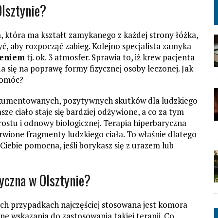
lsztynie?
 która ma kształt zamykanego z każdej strony łóżka,
ć, aby rozpocząć zabieg. Kolejno specjalista zamyka
ieniem
tj. ok. 3 atmosfer. Sprawia to, iż krew pacjenta
ada się na poprawę formy fizycznej osoby leczonej. Jak
pomóc?
okumentowanych, pozytywnych skutków dla ludzkiego
ze ciało staje się bardziej odżywione, a co za tym
ostu i odnowy biologicznej. Terapia hiperbaryczna
wione fragmenty ludzkiego ciała. To właśnie dlatego
Ciebie pomocna, jeśli borykasz się z urazem lub
yczna w Olsztynie?
ich przypadkach najczęściej stosowana jest komora
ne wskazania do zastosowania takiej terapii. Co