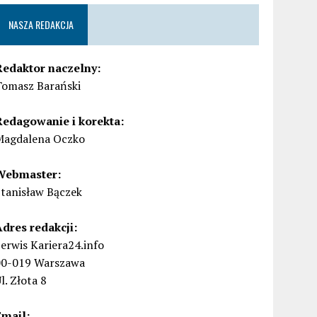
NASZA REDAKCJA
Redaktor naczelny:
Tomasz Barański
Redagowanie i korekta:
Magdalena Oczko
Webmaster:
Stanisław Bączek
Adres redakcji:
erwis Kariera24.info
00-019 Warszawa
l. Złota 8
Email: