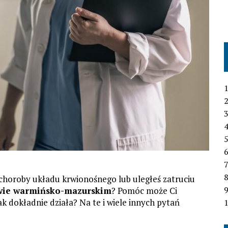
1
2
3
4
6
7
z choroby układu krwionośnego lub uległeś zatruciu
wie warmińsko-mazurskim
? Pomóc może Ci
ak dokładnie działa? Na te i wiele innych pytań
1