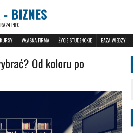
 - BIZNES
ERA24.INFO
 KURSY
WŁASNA FIRMA
ŻYCIE STUDENCKIE
BAZA WIEDZY
wybrać? Od koloru po