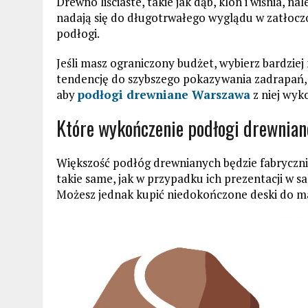
Drewno liściaste, takie jak dąb, klon i wiśnia, n
nadają się do długotrwałego wyglądu w zatłoc
podłogi.
Jeśli masz ograniczony budżet, wybierz bardziej 
tendencję do szybszego pokazywania zadrapań, 
aby
podłogi drewniane Warszawa
z niej wyk
Które wykończenie podłogi drewnianej
Większość podłóg drewnianych będzie fabrycznie
takie same, jak w przypadku ich prezentacji w sal
Możesz jednak kupić niedokończone deski do ma