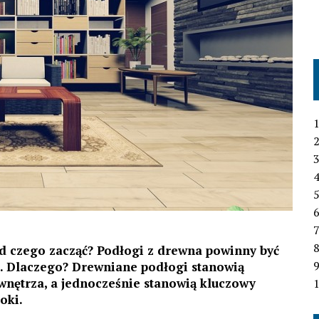
1
2
3
4
6
7
od czego zacząć? Podłogi z drewna powinny być
 Dlaczego? Drewniane podłogi stanowią
wnętrza, a jednocześnie stanowią kluczowy
1
oki.