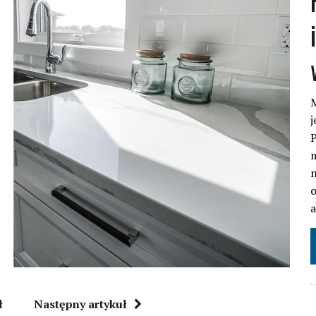
M
j
P
m
n
o
ł
Następny artykuł