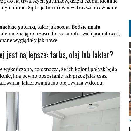
ależą do najtrwalszych gatunków, dzięki czemu idealnie
zonym domu. Są to jednak również droższe drewniane
miękkie gatunki, takie jak sosna. Będzie miała
ale można ją od czasu do czasu odnowić i pomalować,
onane wyglądały jak nowe.
 jest najlepsze: farba, olej lub lakier?
 wykończona, co oznacza, że ich kolor i połysk będą
onie, i na pewno pozostanie tak przez jakiś czas.
lowania, lakierowania lub olejowania w domu.