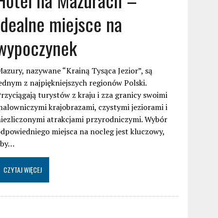
idealne miejsce na
wypoczynek
azury, nazywane “Krainą Tysąca Jezior”, są
ednym z najpiękniejszych regionów Polski.
rzyciągają turystów z kraju i zza granicy swoimi
alowniczymi krajobrazami, czystymi jeziorami i
iezliczonymi atrakcjami przyrodniczymi. Wybór
dpowiedniego miejsca na nocleg jest kluczowy,
aby…
CZYTAJ WIĘCEJ