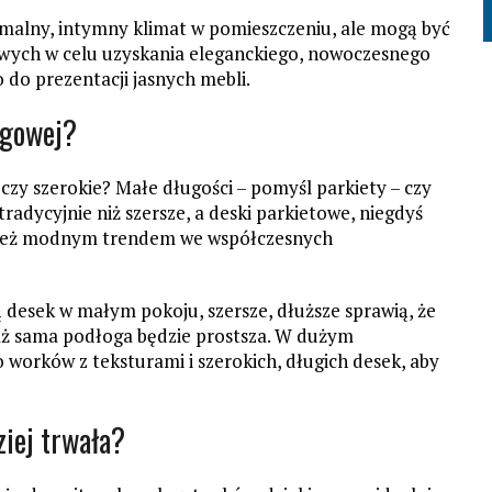
rmalny, intymny klimat w pomieszczeniu, ale mogą być
wych w celu uzyskania eleganckiego, nowoczesnego
 do prezentacji jasnych mebli.
ogowej?
zy szerokie? Małe długości – pomyśl parkiety – czy
radycyjnie niż szersze, a deski parkietowe, niegdyś
wnież modnym trendem we współczesnych
ią desek w małym pokoju, szersze, dłuższe sprawią, że
aż sama podłoga będzie prostsza. W dużym
 worków z teksturami i szerokich, długich desek, aby
ziej trwała?