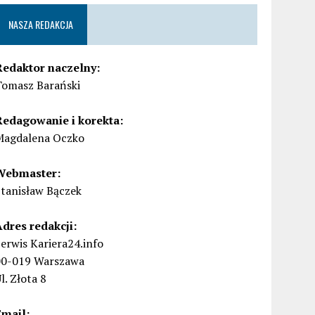
NASZA REDAKCJA
Redaktor naczelny:
Tomasz Barański
Redagowanie i korekta:
Magdalena Oczko
Webmaster:
Stanisław Bączek
Adres redakcji:
erwis Kariera24.info
00-019 Warszawa
l. Złota 8
Email: