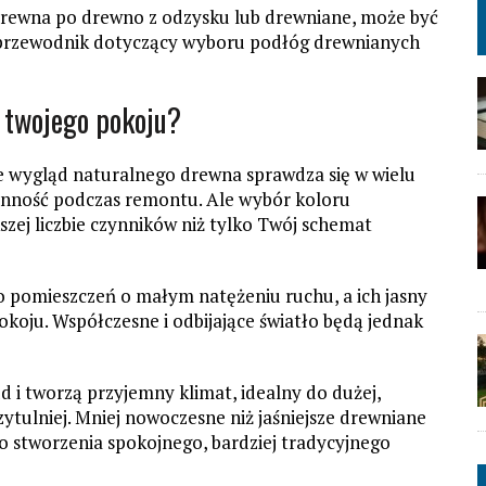
drewna po drewno z odzysku lub drewniane, może być
y przewodnik dotyczący wyboru podłóg drewnianych
o twojego pokoju?
 że wygląd naturalnego drewna sprawdza się w wielu
onność podczas remontu. Ale wybór koloru
szej liczbie czynników niż tylko Twój schemat
do pomieszczeń o małym natężeniu ruchu, a ich jasny
koju. Współczesne i odbijające światło będą jednak
 i tworzą przyjemny klimat, idealny do dużej,
rzytulniej. Mniej nowoczesne niż jaśniejsze drewniane
 do stworzenia spokojnego, bardziej tradycyjnego