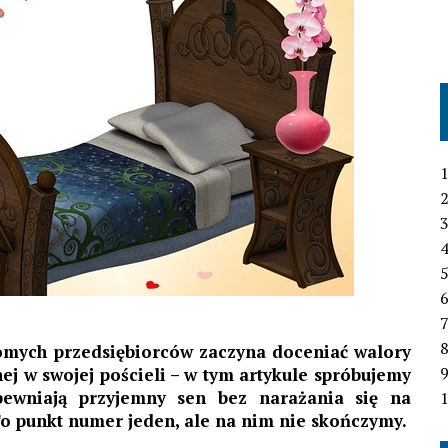
1
2
3
4
6
7
domych przedsiębiorców zaczyna doceniać walory
ej w swojej pościeli – w tym artykule spróbujemy
pewniają przyjemny sen bez narażania się na
1
To punkt numer jeden, ale na nim nie skończymy.