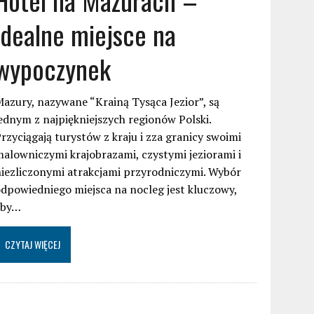
idealne miejsce na
wypoczynek
azury, nazywane “Krainą Tysąca Jezior”, są
ednym z najpiękniejszych regionów Polski.
rzyciągają turystów z kraju i zza granicy swoimi
alowniczymi krajobrazami, czystymi jeziorami i
iezliczonymi atrakcjami przyrodniczymi. Wybór
dpowiedniego miejsca na nocleg jest kluczowy,
aby…
CZYTAJ WIĘCEJ