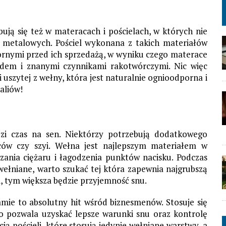
bują się też w materacach i pościelach, w których nie
 metalowych. Pościel wykonana z takich materiałów
rnymi przed ich sprzedażą, w wyniku czego materace
em i znanymi czynnikami rakotwórczymi. Nic więc
 uszytej z wełny, która jest naturalnie ognioodporna i
aliów!
zi czas na sen. Niektórzy potrzebują dodatkowego
eców czy szyi. Wełna jest najlepszym materiałem w
ania ciężaru i łagodzenia punktów nacisku. Podczas
wełniane, warto szukać tej która zapewnia najgrubszą
l, tym większa będzie przyjemność snu.
mie to absolutny hit wśród biznesmenów. Stosuje się
co pozwala uzyskać lepsze warunki snu oraz kontrolę
ją pościeli, które stosują jedynie wełniane warstwy, a