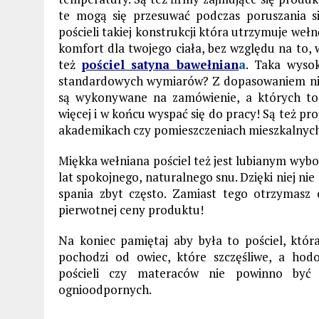
te mogą się przesuwać podczas poruszania si
pościeli takiej konstrukcji która utrzymuje we
komfort dla twojego ciała, bez względu na to, w
też
pościel satyna bawełnian
a
. Taka wysok
standardowych wymiarów? Z dopasowaniem nie
są wykonywane na zamówienie, a których to
więcej i w końcu wyspać się do pracy! Są też pr
akademikach czy pomieszczeniach mieszkalnych
Miękka wełniana pościel też jest lubianym wybo
lat spokojnego, naturalnego snu. Dzięki niej n
spania zbyt często. Zamiast tego otrzymasz
pierwotnej ceny produktu!
Na koniec pamiętaj aby była to pościel, która 
pochodzi od owiec, które szczęśliwe, a hodo
pościeli czy materaców nie powinno być
ognioodpornych.