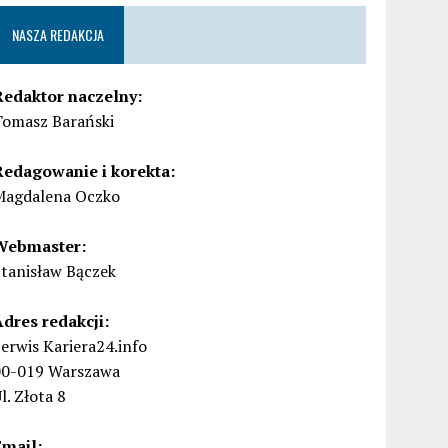
NASZA REDAKCJA
Redaktor naczelny:
Tomasz Barański
Redagowanie i korekta:
Magdalena Oczko
Webmaster:
Stanisław Bączek
Adres redakcji:
erwis Kariera24.info
00-019 Warszawa
l. Złota 8
Email: