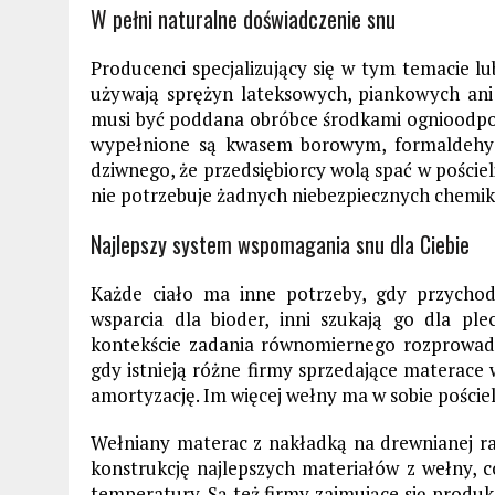
W pełni naturalne doświadczenie snu
Producenci specjalizujący się w tym temacie lu
używają sprężyn lateksowych, piankowych ani
musi być poddana obróbce środkami ognioodpo
wypełnione są kwasem borowym, formaldehyd
dziwnego, że przedsiębiorcy wolą spać w pościeli
nie potrzebuje żadnych niebezpiecznych chemik
Najlepszy system wspomagania snu dla Ciebie
Każde ciało ma inne potrzeby, gdy przychod
wsparcia dla bioder, inni szukają go dla pl
kontekście zadania równomiernego rozprowadz
gdy istnieją różne firmy sprzedające materace 
amortyzację. Im więcej wełny ma w sobie poście
Wełniany materac z nakładką na drewnianej ra
konstrukcję najlepszych materiałów z wełny, 
temperatury. Są też firmy zajmujące się produkc