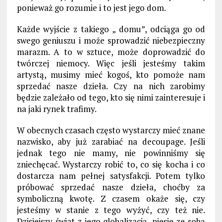
ponieważ go rozumie i to jest jego dom.
Każde wyjście z takiego „ domu”, odciąga go od
swego geniuszu i może sprowadzić niebezpieczny
marazm. A to w sztuce, może doprowadzić do
twórczej niemocy. Więc jeśli jesteśmy takim
artystą, musimy mieć kogoś, kto pomoże nam
sprzedać nasze dzieła. Czy na nich zarobimy
będzie zależało od tego, kto się nimi zainteresuje i
na jaki rynek trafimy.
W obecnych czasach często wystarczy mieć znane
nazwisko, aby już zarabiać na decoupage. Jeśli
jednak tego nie mamy, nie powinniśmy się
zniechęcać. Wystarczy robić to, co się kocha i co
dostarcza nam pełnej satysfakcji. Potem tylko
próbować sprzedać nasze dzieła, choćby za
symboliczną kwotę. Z czasem okaże się, czy
jesteśmy w stanie z tego wyżyć, czy też nie.
Dzisiejszy świat z jego globalizacją, niesie ze sobą