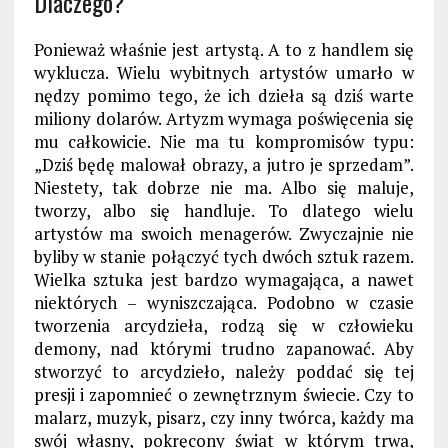
Dlaczego?
Ponieważ właśnie jest artystą. A to z handlem się
wyklucza. Wielu wybitnych artystów umarło w
nędzy pomimo tego, że ich dzieła są dziś warte
miliony dolarów. Artyzm wymaga poświęcenia się
mu całkowicie. Nie ma tu kompromisów typu:
„Dziś będę malował obrazy, a jutro je sprzedam”.
Niestety, tak dobrze nie ma. Albo się maluje,
tworzy, albo się handluje. To dlatego wielu
artystów ma swoich menagerów. Zwyczajnie nie
byliby w stanie połączyć tych dwóch sztuk razem.
Wielka sztuka jest bardzo wymagająca, a nawet
niektórych – wyniszczająca. Podobno w czasie
tworzenia arcydzieła, rodzą się w człowieku
demony, nad którymi trudno zapanować. Aby
stworzyć to arcydzieło, należy poddać się tej
presji i zapomnieć o zewnętrznym świecie. Czy to
malarz, muzyk, pisarz, czy inny twórca, każdy ma
swój własny, pokręcony świat w którym trwa,