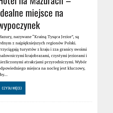
idealne miejsce na
wypoczynek
azury, nazywane “Krainą Tysąca Jezior”, są
ednym z najpiękniejszych regionów Polski.
rzyciągają turystów z kraju i zza granicy swoimi
alowniczymi krajobrazami, czystymi jeziorami i
iezliczonymi atrakcjami przyrodniczymi. Wybór
dpowiedniego miejsca na nocleg jest kluczowy,
aby…
CZYTAJ WIĘCEJ