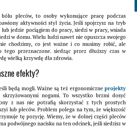
u bólu pleców, to osoby wykonujące pracę podczas
awiony aktywności styl życia. Jeśli spojrzysz na tryb
e lub jedzie pociągiem do pracy, siedzi w pracy, wsiada
edzi w domu. Wielu ludzi nawet nie opuszcza swojego
nie chodzimy, co jest ważne i co musimy robić, ale
o tego przeznaczone. siedząc przez dłuższy czas w
dę wielką krzywdę dla zdrowia.
aszne efekty?
jeśli będą mogli. Ważne są też ergonomiczne
projekty
 ze skrzyżowanymi nogami. To wszystko brzmi dosyć
iony z nas nie potrafią skorzystać z tych prostych
 szyi lub pleców. Problem polega na tym, że większość
trzymuje tę pozycję. Wiemy, że w dolnej części pleców
ie ma podwójnego nacisku na ten odcinek, jeśli siedzisz w