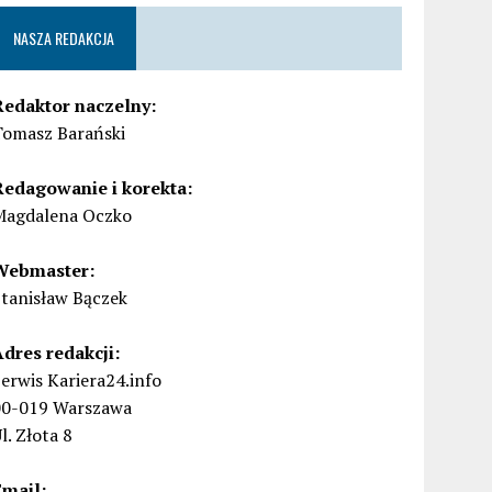
NASZA REDAKCJA
Redaktor naczelny:
Tomasz Barański
Redagowanie i korekta:
Magdalena Oczko
Webmaster:
Stanisław Bączek
Adres redakcji:
erwis Kariera24.info
00-019 Warszawa
l. Złota 8
Email: