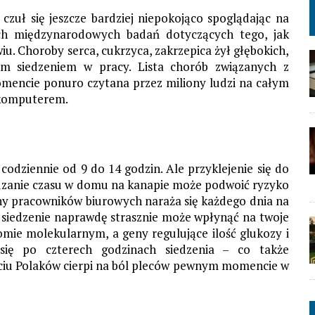
 czuł się jeszcze bardziej niepokojąco spoglądając na
nych międzynarodowych badań dotyczących tego, jak
iu. Choroby serca, cukrzyca, zakrzepica żył głębokich,
im siedzeniem w pracy. Lista chorób związanych z
mencie ponuro czytana przez miliony ludzi na całym
d komputerem.
codziennie od 9 do 14 godzin. Ale przyklejenie się do
pędzanie czasu w domu na kanapie może podwoić ryzyko
ony pracowników biurowych naraża się każdego dnia na
 siedzenie naprawdę strasznie może wpłynąć na twoje
omie molekularnym, a geny regulujące ilość glukozy i
się po czterech godzinach siedzenia – co także
ęciu Polaków cierpi na ból pleców pewnym momencie w