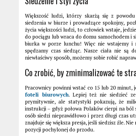
Siedzenie i styl życia
Większość ludzi, którzy skarżą się z powod
siedzenia w biurze i prowadzące spokojny, pozb
życia większości ludzi, to człowiek wstaje, jedzi
do pociągu lub wraca do domu samochodem i si
biurka w porze lunchu! Więc nie wstajemy i 
spędzamy czas siedząc. Nasze ciała nie są d
niewłaściwy sposób, możemy sobie robić napraw
Co zrobić, by zminimalizować te str
Pracownicy powinni wstać co 15 lub 20 minut, 
foteli biurowych
. Lepiej też nie siedzieć
prymitywnie, ale statystyki pokazują, że mil
instrukcji – gdyż połowa Polaków cierpi na ból
osób siedzi nieprawidłowo i przez długi czas u
znajduje się większa presja, jeśli siedzisz źle. N
pozycji pochylonej do przodu.