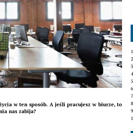
1
2
3
4
6
7
ycia w ten sposób. A jeśli pracujesz w biurze, to
nia nas zabija?
1