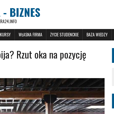
 - BIZNES
ERA24.INFO
 KURSY
WŁASNA FIRMA
ŻYCIE STUDENCKIE
BAZA WIEDZY
bija? Rzut oka na pozycję